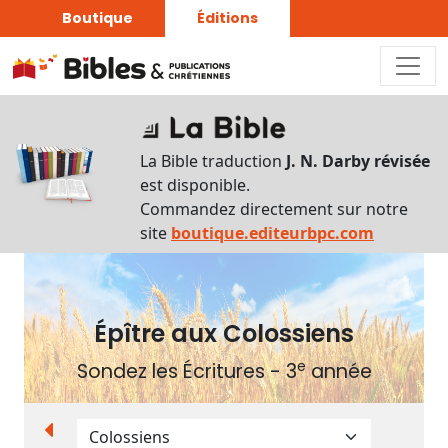
Boutique
Éditions
Plan
du
La Bible traduction
J. N. Darby révisée
livre
est disponible.
Commandez directement sur notre
Autres
site
boutique.editeurbpc.com
supports
Exemplaire
papier
Épître aux Colossiens
e
Sondez les Écritures - 3
année
Nous