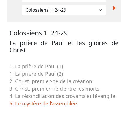
contacter
Signaler
une
erreur
Colossiens 1. 24-29
La prière de Paul et les gloires de
Christ
Participer
aux
1. La prière de Paul (1)
1. La prière de Paul (2)
coûts
2. Christ, premier-né de la création
du
3. Christ, premier-né d’entre les morts
site
4. La réconciliation des croyants et l’évangile
5. Le mystère de l’assemblée