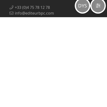
DYS
+33 (0)4 75 78 12 78
info@editeurbpc.com
À propos
Mentions légales
Politique de confidentialité
Qui sommes-nous ?
Payer une facture
Participer aux coûts du site
Comment évangéliser ?
Affichage et accessibilité
Thème