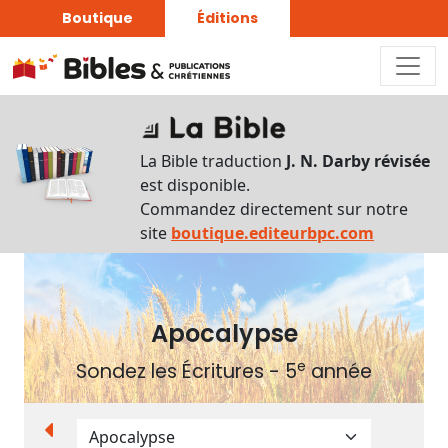
Boutique
Éditions
Plan
du
La Bible traduction
J. N. Darby révisée
livre
est disponible.
Commandez directement sur notre
Autres
site
boutique.editeurbpc.com
supports
Exemplaire
papier
Apocalypse
e
Sondez les Écritures - 5
année
Nous