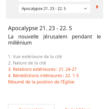
contacter
Signaler
une
erreur
Apocalypse 21. 23
- 22. 5
La nouvelle Jérusalem pendant le
millénium
Participer
aux
1. Vue extérieure de la cité
2. Nature de la cité
coûts
3. Relations extérieures :
21. 24-27
du
4. Bénédictions intérieures :
22. 1-5
site
Résumé de la position de l’Église