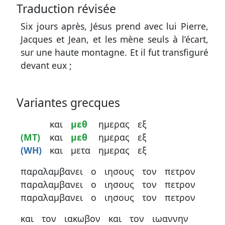
Traduction révisée
Six jours après, Jésus prend avec lui Pierre,
Jacques et Jean, et les mène seuls à l’écart,
sur une haute montagne. Et il fut transfiguré
devant eux ;
Variantes grecques
και
μεθ
ημερας
εξ
(MT)
και
μεθ
ημερας
εξ
(WH)
και
μετα
ημερας
εξ
παραλαμβανει
ο
ιησους
τον
πετρον
παραλαμβανει
ο
ιησους
τον
πετρον
παραλαμβανει
ο
ιησους
τον
πετρον
και
τον
ιακωβον
και
τον
ιωαννην