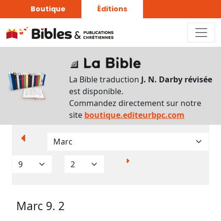
Boutique
Éditions
Paramètres
d’affichage
La Bible traduction
J. N. Darby révisée
Par
est disponible.
verset
Commandez directement sur notre
Numéros
site
boutique.editeurbpc.com
Strong
Translittérations
Analyse
Grammaticale
Marc 9. 2
Outils