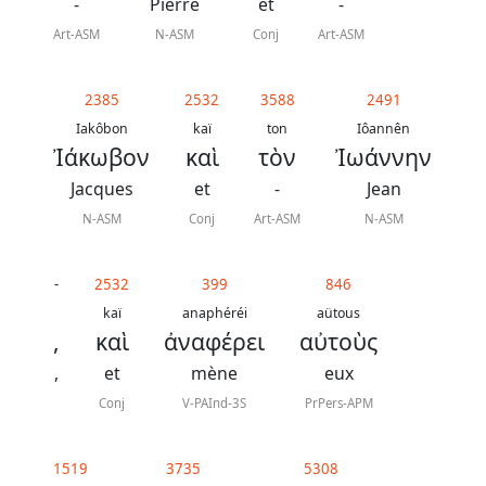
J.
-
Pierre
et
-
N.
Art-ASM
N-ASM
Conj
Art-ASM
Darby
2385
2532
3588
2491
La
Iakôbon
kaï
ton
Iôannên
Ἰάκωβον
καὶ
τὸν
Ἰωάννην
Bible
-
Jacques
et
-
Jean
Traduction
N-ASM
Conj
Art-ASM
N-ASM
J.
N.
-
2532
399
846
kaï
anaphéréi
aütous
Darby
,
καὶ
ἀναφέρει
αὐτοὺς
révisée
,
et
mène
eux
Conj
V-PAInd-3S
PrPers-APM
Nous
1519
3735
5308