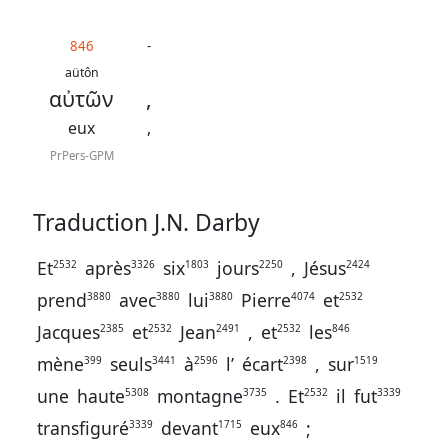
846
-
aütôn
αὐτῶν
,
eux
,
PrPers-GPM
Traduction J.N. Darby
Et
après
six
jours
,
Jésus
2532
3326
1803
2250
2424
prend
avec
lui
Pierre
et
3880
3880
3880
4074
2532
Jacques
et
Jean
,
et
les
2385
2532
2491
2532
846
mène
seuls
à
l’
écart
,
sur
399
3441
2596
2398
1519
une
haute
montagne
.
Et
il
fut
5308
3735
2532
3339
transfiguré
devant
eux
;
3339
1715
846