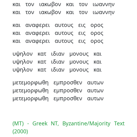
και
τον
ιακωβον
και
τον
ιωαννην
και
τον
ιακωβον
και
τον
ιωαννην
και
αναφερει
αυτους
εις
ορος
και
αναφερει
αυτους
εις
ορος
και
αναφερει
αυτους
εις
ορος
υψηλον
κατ
ιδιαν
μονους
και
υψηλον
κατ
ιδιαν
μονους
και
υψηλον
κατ
ιδιαν
μονους
και
μετεμορφωθη
εμπροσθεν
αυτων
μετεμορφωθη
εμπροσθεν
αυτων
μετεμορφωθη
εμπροσθεν
αυτων
(MT) - Greek NT, Byzantine/Majority Text
(2000)