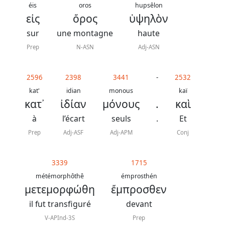
contacter
éis
oros
hupsêlon
εἰς
ὄρος
ὑψηλὸν
Signaler
sur
une montagne
haute
une
Prep
N-ASN
Adj-ASN
erreur
2596
2398
3441
-
2532
kat'
idian
monous
kaï
Participer
κατ᾿
ἰδίαν
μόνους
.
καὶ
aux
à
l’écart
seuls
.
Et
coûts
Prep
Adj-ASF
Adj-APM
Conj
du
site
3339
1715
métémorphôthê
émprosthén
μετεμορφώθη
ἔμπροσθεν
il fut transfiguré
devant
V-APInd-3S
Prep