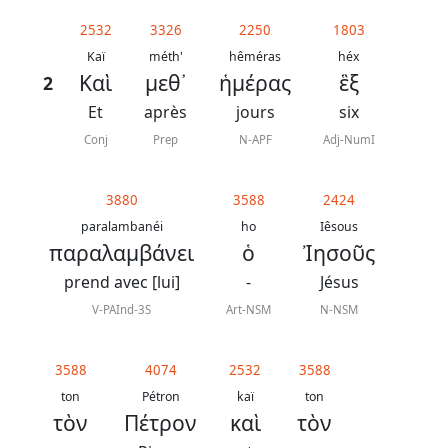
généraux
2532
3326
2250
1803
Abréviations
Kaï
méth'
hêméras
héx
Καὶ
μεθ᾿
ἡμέρας
ἓξ
2
grammaticales
Et
après
jours
six
Conj
Prep
N-APF
Adj-NumI
Sur
3880
3588
2424
ce
paralambanéi
ho
Iêsous
chapitre
παραλαμβάνει
ὁ
Ἰησοῦς
prend avec [lui]
-
Jésus
Lire ce
chapitre
V-PAInd-3S
Art-NSM
N-NSM
La
Bible
3588
4074
2532
3588
-
ton
Pétron
kaï
ton
τὸν
Πέτρον
καὶ
τὸν
Traduction