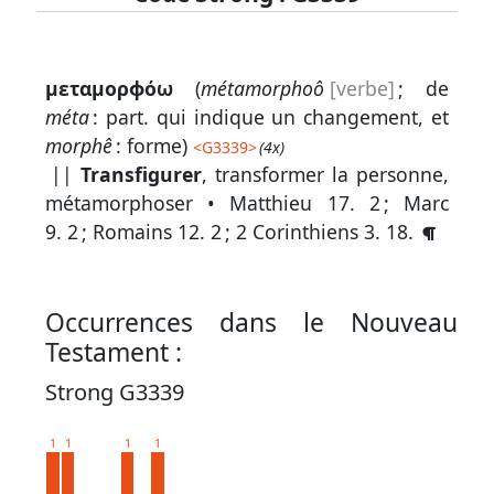
Lexique
μεταμορϕόω
(
métamorphoô
[verbe]
; de
-
méta
: part. qui indique un changement, et
Recherche
morphê
: forme)
<
G3339
>
(4x)
en
||
Transfigurer
, transformer la personne,
métamorphoser •
Matthieu 17. 2
;
Marc
grec
9. 2
;
Romains 12. 2
;
2 Corinthiens 3. 18
.
Rechercher
par
code
Occurrences dans le Nouveau
strong
Testament :
Rechercher
Strong G3339
par
lettre
1
1
1
1
Rechercher