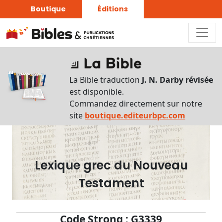
Boutique
Éditions
Dictionnaire
-
La Bible traduction
J. N. Darby révisée
Recherche
est disponible.
en
Commandez directement sur notre
français
site
boutique.editeurbpc.com
Rechercher
par
lettre
Lexique grec du Nouveau
Rechercher
Testament
par
mot
français
Code Strong : G3339