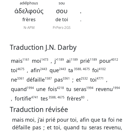
contacter
adélphous
sou
ἀδελφούς
σου
.
Signaler
frères
de toi
.
une
N-APM
PrPers-2GS
erreur
Traduction J.N. Darby
Participer
mais
moi
,
j’
ai
prié
pour
1161
1473
1189
1189
1189
4012
aux
toi
,
afin
que
ta
foi
4675
2443
2443
3588, 4675
4102
coûts
ne
défaille
pas
;
et
toi
,
3361
1587
3361
2532
4771
du
quand
une
fois
tu
seras
revenu
1994
4218
1994
1994
site
,
fortifie
tes
frères
.
4741
3588, 4675
80
Traduction révisée
mais moi, j’ai prié pour toi, afin que ta foi ne
défaille pas ; et toi, quand tu seras revenu,