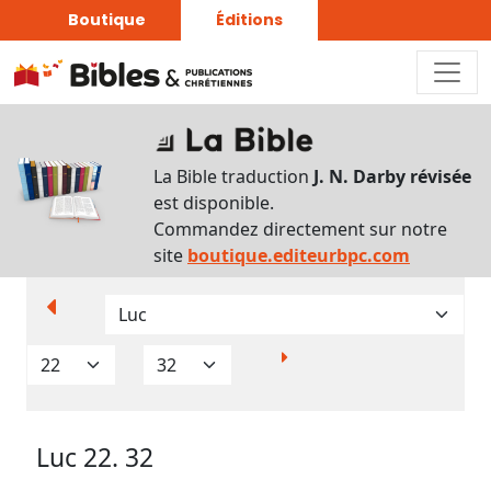
Boutique
Éditions
Paramètres
d’affichage
La Bible traduction
J. N. Darby révisée
Par
est disponible.
verset
Commandez directement sur notre
Numéros
site
boutique.editeurbpc.com
Strong
Translittérations
Analyse
Grammaticale
Luc 22. 32
Outils