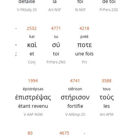
J.
défaille
la
foi
de toi
N.
V-PASubj-3S
Art-NSF
N-NSF
PrPers-2GS
Darby
révisée
-
2532
4771
4218
kaï
su
poté
·
καὶ
σύ
ποτε
La
Bible
;
et
toi
une fois
-
Conj
PrPers-2NS
Prt
Traduction
J.
1994
4741
3588
épistrépsas
stêrison
tous
N.
ἐπιστρέψας
στήρισον
τοὺς
Darby
étant revenu
fortifie
les
V-AAP-NSM
V-AAImp-2S
Art-APM
Nous
80
4675
-