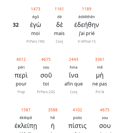
généraux
1473
1161
1189
Abréviations
égô
dé
édéêthên
ἐγὼ
δὲ
ἐδεήθην
32
grammaticales
moi
mais
j’ai prié
PrPers-1NS
Conj
V-APInd-1S
Sur
4012
4675
2443
3361
ce
péri
sou
hina
mê
chapitre
περὶ
σοῦ
ἵνα
μὴ
pour
toi
afin que
ne pas
Lire ce
chapitre
Prep
PrPers-2GS
Conj
Prt-N
La
Bible
1587
3588
4102
4675
-
ékléipê
hê
pistis
sou
ἐκλείπῃ
ἡ
πίστις
σου
Traduction