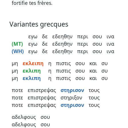
fortifie tes frères.
Variantes grecques
εγω
δε
εδεηθην
περι
σου
ινα
(MT)
εγω
δε
εδεηθην
περι
σου
ινα
(WH)
εγω
δε
εδεηθην
περι
σου
ινα
μη
εκλειπη
η
πιστις
σου
και
συ
μη
εκλιπη
η
πιστις
σου
και
συ
μη
εκλιπη
η
πιστις
σου
και
συ
ποτε
επιστρεψας
στηρισον
τους
ποτε
επιστρεψας
στηριξον
τους
ποτε
επιστρεψας
στηρισον
τους
αδελφους
σου
αδελφους
σου