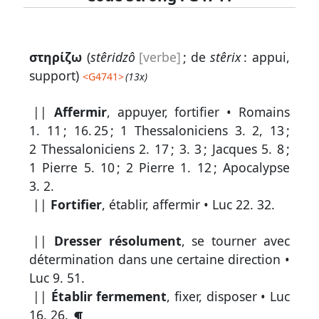
Lexique
στηρίζω
(
stêridzô
[verbe]
; de
stêrix
: appui,
-
support)
<
G4741
>
(13x)
Recherche
||
Affermir
, appuyer, fortifier •
Romains
en
1. 11
;
16. 25
;
1 Thessaloniciens 3. 2, 13
;
grec
2 Thessaloniciens 2. 17
;
3. 3
;
Jacques 5. 8
;
Rechercher
1 Pierre 5. 10
;
2 Pierre 1. 12
;
Apocalypse
par
3. 2
.
code
||
Fortifier
, établir, affermir •
Luc 22. 32
.
strong
||
Dresser résolument
, se tourner avec
Rechercher
par
détermination dans une certaine direction •
lettre
Luc 9. 51
.
||
Établir fermement
, fixer, disposer •
Luc
Rechercher
16. 26
.