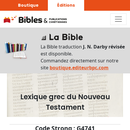
Boutique
Éditions
Dictionnaire
-
La Bible traduction
J. N. Darby révisée
Recherche
est disponible.
en
Commandez directement sur notre
français
site
boutique.editeurbpc.com
Rechercher
par
lettre
Lexique grec du Nouveau
Rechercher
Testament
par
mot
français
Code Strong : G4741