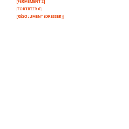
[FERMEMENT 2]
[FORTIFIER 6]
[RÉSOLUMENT (DRESSER)]
Autres
supports
Exemplaire
papier
Nous
contacter
Signaler
une
erreur