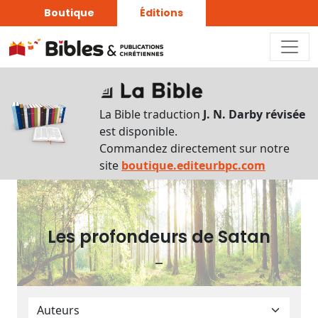
Boutique
Éditions
Plan
du
La Bible traduction
J. N. Darby révisée
livre
est disponible.
Commandez directement sur notre
Autres
site
boutique.editeurbpc.com
supports
Exemplaire
papier
Les profondeurs de Satan
–
Nous