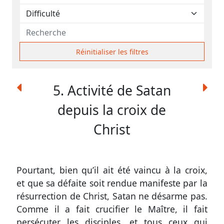
contacter
Signaler
une
erreur
Réinitialiser les filtres
5. Activité de Satan
Participer
depuis la croix de
aux
Christ
coûts
du
site
Pourtant, bien qu’il ait été vaincu à la croix,
et que sa défaite soit rendue manifeste par la
résurrection de Christ, Satan ne désarme pas.
Comme il a fait crucifier le Maître, il fait
persécuter les disciples, et tous ceux qui