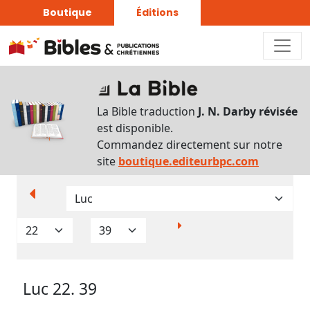
Boutique
Éditions
Paramètres
d’affichage
La Bible traduction
J. N. Darby révisée
Par
est disponible.
verset
Commandez directement sur notre
Numéros
site
boutique.editeurbpc.com
Strong
Translittérations
Analyse
Grammaticale
Luc 22. 39
Outils