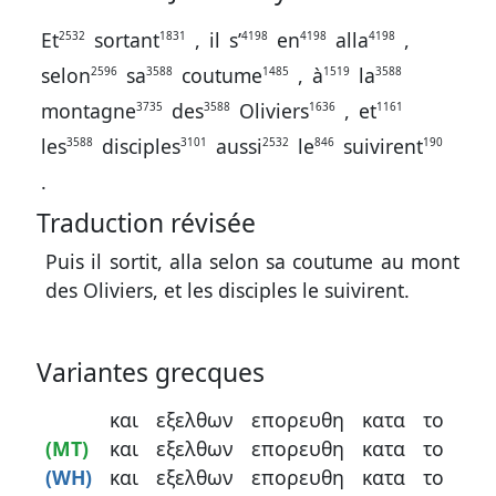
contacter
Et
sortant
,
il
s’
en
alla
,
2532
1831
4198
4198
4198
Signaler
selon
sa
coutume
,
à
la
2596
3588
1485
1519
3588
une
montagne
des
Oliviers
,
et
3735
3588
1636
1161
erreur
les
disciples
aussi
le
suivirent
3588
3101
2532
846
190
.
Traduction révisée
Participer
aux
Puis il sortit, alla selon sa coutume au mont
coûts
des Oliviers, et les disciples le suivirent.
du
site
Variantes grecques
και
εξελθων
επορευθη
κατα
το
(MT)
και
εξελθων
επορευθη
κατα
το
(WH)
και
εξελθων
επορευθη
κατα
το