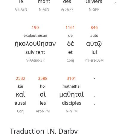
J.
le
mont
des
Oliviers
,
N.
Art-ASN
N-ASN
Art-GPF
N-GPF
Darby
190
1161
846
La
êkolouthêsan
dé
aütô
ἠκολούθησαν
δὲ
αὐτῷ
Bible
-
suivirent
et
lui
Traduction
V-AAInd-3P
Conj
PrPers-DSM
J.
N.
2532
3588
3101
-
kaï
hoï
mathêthaï
Darby
καὶ
οἱ
μαθηταί
.
révisée
aussi
les
disciples
.
Conj
Art-NPM
N-NPM
Nous
Traduction J.N. Darby