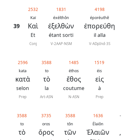
généraux
2532
1831
4198
Abréviations
Kaï
éxélthôn
époréuthê
Καὶ
ἐξελθὼν
ἐπορεύθη
39
grammaticales
Et
étant sorti
il alla
Conj
V-2AAP-NSM
V-ADpInd-3S
Sur
2596
3588
1485
1519
ce
kata
to
éthos
éis
chapitre
κατὰ
τὸ
ἔθος
εἰς
selon
la
coutume
à
Lire ce
chapitre
Prep
Art-ASN
N-ASN
Prep
La
Bible
3588
3735
3588
1636
-
-
to
oros
tôn
Élaïôn
τὸ
ὄρος
τῶν
Ἐλαιῶν
,
Traduction