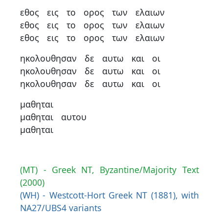
εθος
εις
το
ορος
των
ελαιων
εθος
εις
το
ορος
των
ελαιων
εθος
εις
το
ορος
των
ελαιων
ηκολουθησαν
δε
αυτω
και
οι
ηκολουθησαν
δε
αυτω
και
οι
ηκολουθησαν
δε
αυτω
και
οι
μαθηται
μαθηται
αυτου
μαθηται
(MT) - Greek NT, Byzantine/Majority Text
(2000)
(WH) - Westcott-Hort Greek NT (1881), with
NA27/UBS4 variants