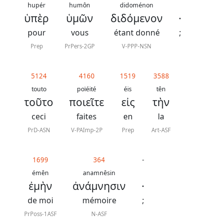
contacter
hupér
humôn
didoménon
ὑπὲρ
ὑμῶν
διδόμενον
·
Signaler
pour
vous
étant donné
;
une
Prep
PrPers-2GP
V-PPP-NSN
erreur
5124
4160
1519
3588
touto
poïéité
éis
tên
Participer
τοῦτο
ποιεῖτε
εἰς
τὴν
aux
ceci
faites
en
la
coûts
PrD-ASN
V-PAImp-2P
Prep
Art-ASF
du
site
1699
364
-
émên
anamnêsin
ἐμὴν
ἀνάμνησιν
·
de moi
mémoire
;
PrPoss-1ASF
N-ASF