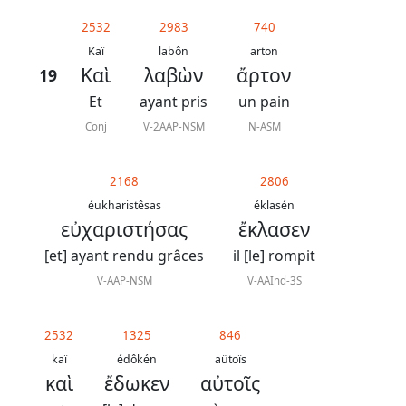
généraux
2532
2983
740
Abréviations
Kaï
labôn
arton
Καὶ
λαβὼν
ἄρτον
19
grammaticales
Et
ayant pris
un pain
Conj
V-2AAP-NSM
N-ASM
Sur
2168
2806
ce
éukharistêsas
éklasén
chapitre
εὐχαριστήσας
ἔκλασεν
[et] ayant rendu grâces
il [le] rompit
Lire ce
chapitre
V-AAP-NSM
V-AAInd-3S
La
Bible
2532
1325
846
-
kaï
édôkén
aütoïs
καὶ
ἔδωκεν
αὐτοῖς
Traduction