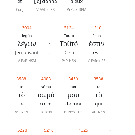
J.
et
[le] donna
à eux
N.
Conj
V-AAInd-3S
PrPers-DPM
Darby
révisée
3004
-
5124
1510
légôn
Touto
éstin
λέγων
·
Τοῦτό
ἐστιν
La
Bible
[en] disant
:
Ceci
est
-
V-PAP-NSM
PrD-NSN
V-PAInd-3S
Traduction
J.
3588
4983
3450
3588
to
sôma
mou
to
N.
τὸ
σῶμά
μου
τὸ
Darby
le
corps
de moi
qui
Art-NSN
N-NSN
PrPers-1GS
Art-NSN
Nous
5228
5216
1325
-