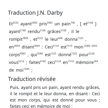
Traduction J.N. Darby
Et
ayant
pris
un
pain
,
[
et
]
2532
2983
2983
740
2168
ayant
rendu
grâces
,
il
le
2168
2168
2168
rompit
,
et
le
leur
donna
,
2806
2532
846
1325
en
disant
:
Ceci
est
mon
3004
3004
5124
1510
3588, 3450
corps
,
qui
est
donné
pour
4983
3588
1325
1325
5228
vous
;
faites
ceci
en
mémoire
5216
4160
5124
1519
364
de
moi
;
1699
Traduction révisée
Puis, ayant pris un pain, ayant rendu grâces,
il le rompit et le leur donna, en disant : Ceci
est mon corps, qui est donné pour vous ;
faites ceci en mémoire de moi ;