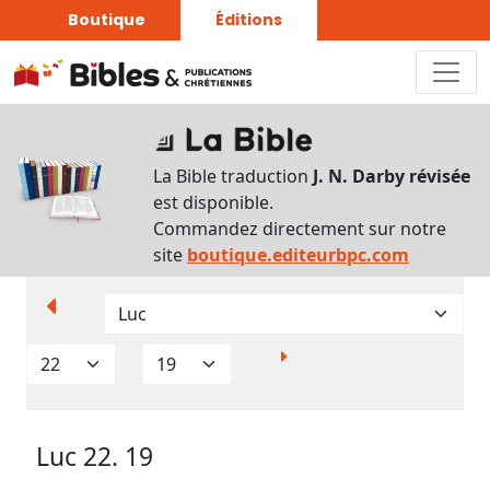
Boutique
Éditions
Paramètres
d’affichage
La Bible traduction
J. N. Darby révisée
Par
est disponible.
verset
Commandez directement sur notre
Numéros
site
boutique.editeurbpc.com
Strong
Translittérations
Analyse
Grammaticale
Luc 22. 19
Outils