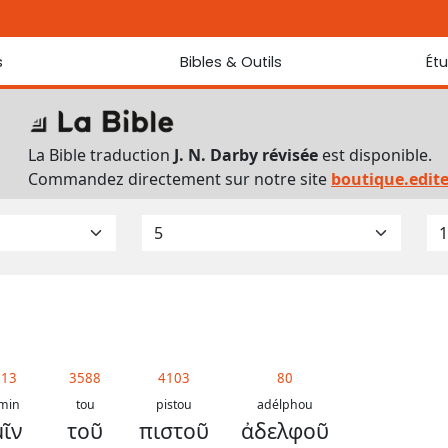
s
Bibles & Outils
Ét
Bibles
Chaque jou
Sondez les
Traduction J. N. Darby révisée
La Bible traduction
J. N. Darby révisée
est disponible.
Traduction J. N. Darby
Commandez directement sur notre site
boutique.edit
Ancien Testament interlinéaire
Nouveau Testament interlinéaire
Outils
Dictionnaire français du Nouveau Testament
Lexique grec du Nouveau Testament
Questionnaire de connaissances du Nouveau Testament
Téléchargements
213
3588
4103
80
min
tou
pistou
adélphou
μῖν
τοῦ
πιστοῦ
ἀδελφοῦ