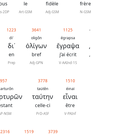
vous
le
fidèle
frère
rs-2DP
Art-GSM
Adj-GSM
N-GSM
1223
3641
1125
-
di'
oligôn
égrapsa
δι᾿
ὀλίγων
ἔγραψα
,
en
bref
j’ai écrit
,
Prep
Adj-GPN
V-AAInd-1S
957
3778
1510
arturôn
taütên
éinaï
αρτυρῶν
ταύτην
εἶναι
estant
celle-ci
être
AP-NSM
PrD-ASF
V-PAInf
2316
1519
3739