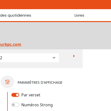
udes quotidiennes
Livres
r les Écritures
Nouveautés
 Écritures
La foi... d'une génération à l'autre ?
Commentaire sur le Cantique des cantiques
eurbpc.com
Les portes de Jérusalem
Bibliothèque
PARAMÈTRES D’AFFICHAGE
Par verset
Numéros Strong