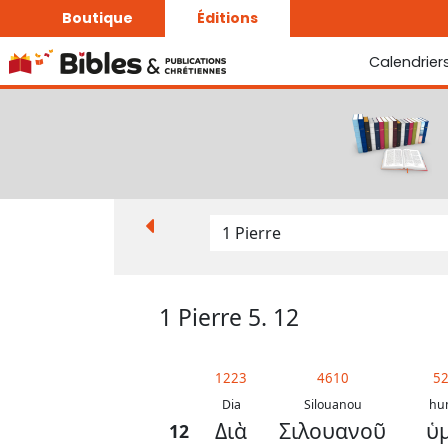
Boutique
Éditions
Calendrier
La Bonne Semence
Le Seigneur est proche
1 Pierre 5. 12
1223
4610
5
Dia
Silouanou
hu
Διὰ
Σιλουανοῦ
ὑ
12