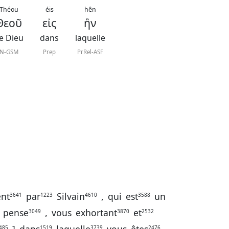
Théou
éis
hên
Θεοῦ
εἰς
ἣν
e Dieu
dans
laquelle
N-GSM
Prep
PrRel-ASF
nt
par
Silvain
,
qui
est
un
3641
1223
4610
3588
pense
,
vous
exhortant
et
3049
3870
2532
485
1519
3739
2476