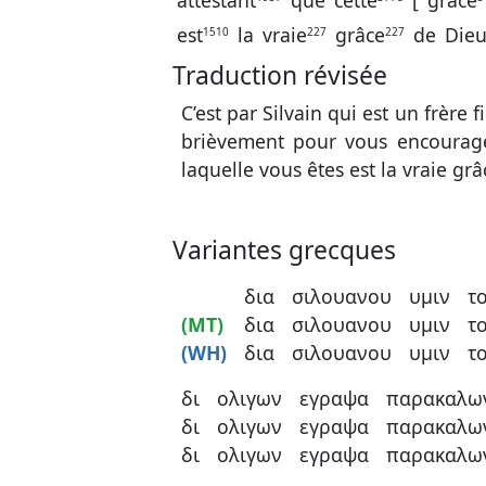
attestant
que
cette
[
grâce
est
la
vraie
grâce
de
Die
1510
227
227
Traduction révisée
C’est par Silvain qui est un frère f
brièvement pour vous encourage
laquelle vous êtes est la vraie gr
Variantes grecques
δια
σιλουανου
υμιν
τ
(MT)
δια
σιλουανου
υμιν
τ
(WH)
δια
σιλουανου
υμιν
τ
δι
ολιγων
εγραψα
παρακαλω
δι
ολιγων
εγραψα
παρακαλω
δι
ολιγων
εγραψα
παρακαλω