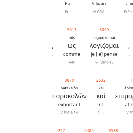
Par
Silvain
à 
Prep
N-GSM
PrPe
-
5613
3049
-
hôs
loguidzomaï
,
ὡς
λογίζομαι
,
,
comme
je [le] pense
,
Adv
V-PDInd-1S
3870
2532
1
parakalôn
kaï
épim
παρακαλῶν
καὶ
ἐπιμ
exhortant
et
att
V-PAP-NSM
Conj
V-P
227
5485
3588