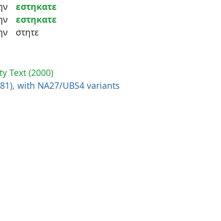
ην
εστηκατε
ην
εστηκατε
ην
στητε
ty Text (2000)
881), with NA27/UBS4 variants