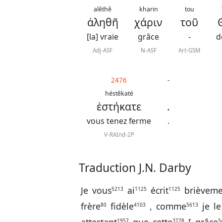
alêthê
kharin
tou
ἀληθῆ
χάριν
τοῦ
[la] vraie
grâce
-
d
Adj-ASF
N-ASF
Art-GSM
2476
-
héstêkaté
ἑστήκατε
.
vous tenez ferme
.
V-RAInd-2P
Traduction J.N. Darby
Je
vous
ai
écrit
brièveme
5213
1125
1125
frère
fidèle
,
comme
je
le
80
4103
5613
1957
3778
5