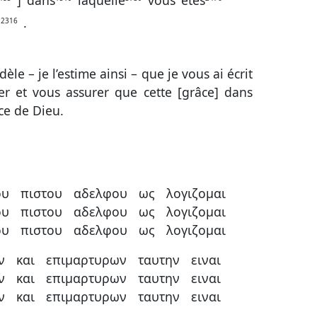
]
dans
laquelle
vous
êtes
u
.
2316
idèle – je l’estime ainsi – que je vous ai écrit
r et vous assurer que cette [grâce] dans
âce de Dieu.
ου
πιστου
αδελφου
ως
λογιζομαι
ου
πιστου
αδελφου
ως
λογιζομαι
ου
πιστου
αδελφου
ως
λογιζομαι
ν
και
επιμαρτυρων
ταυτην
ειναι
ν
και
επιμαρτυρων
ταυτην
ειναι
ν
και
επιμαρτυρων
ταυτην
ειναι