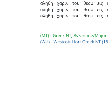
αληθη
χαριν
του
θεου
εις
αληθη
χαριν
του
θεου
εις
αληθη
χαριν
του
θεου
εις
(MT) - Greek NT, Byzantine/Majori
(WH) - Westcott-Hort Greek NT (1