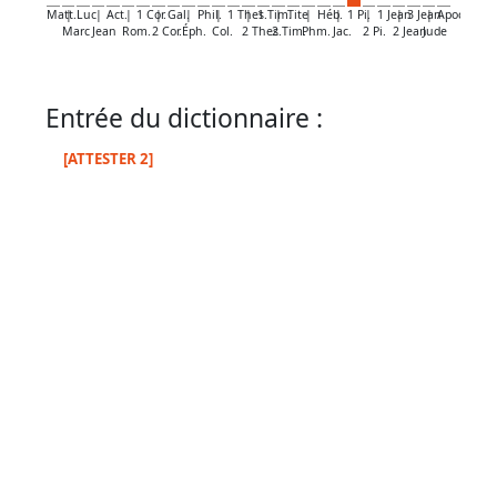
par
Matt.
|
Luc
|
Act.
|
1 Cor.
|
Gal.
|
Phil.
|
1 Thes.
|
1 Tim.
|
Tite
|
Héb.
|
1 Pi.
|
1 Jean
|
3 Jean
|
Apoc.
mot
Marc
Jean
Rom.
2 Cor.
Éph.
Col.
2 Thes.
2 Tim.
Phm.
Jac.
2 Pi.
2 Jean
Jude
grec
Entrée du dictionnaire :
Infos
[ATTESTER 2]
complémentaires
Abréviations
Termes
non
retenus
Ouvrages
de
référence