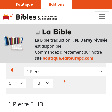
Boutique
Éditions
Paramètres
d’affichage
La Bible traduction
J. N. Darby révisée
Par
est disponible.
verset
Commandez directement sur notre
Numéros
site
boutique.editeurbpc.com
Strong
Translittérations
Analyse
Grammaticale
1 Pierre 5. 13
Outils