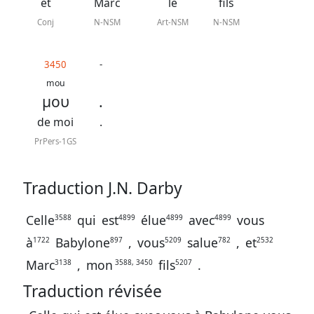
J.
et
Marc
le
fils
N.
Conj
N-NSM
Art-NSM
N-NSM
Darby
3450
-
La
mou
μου
.
Bible
-
de moi
.
Traduction
PrPers-1GS
J.
N.
Traduction J.N. Darby
Darby
Celle
qui
est
élue
avec
vous
3588
4899
4899
4899
révisée
à
Babylone
,
vous
salue
,
et
1722
897
5209
782
2532
Marc
,
mon
fils
.
3138
3588, 3450
5207
Traduction révisée
Nous