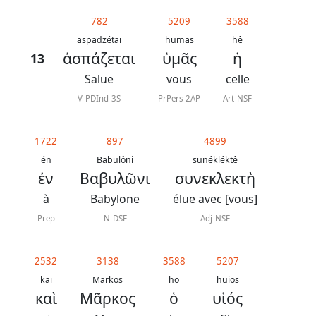
généraux
782
5209
3588
Abréviations
aspadzétaï
humas
hê
ἀσπάζεται
ὑμᾶς
ἡ
13
grammaticales
Salue
vous
celle
V-PDInd-3S
PrPers-2AP
Art-NSF
Sur
1722
897
4899
ce
én
Babulôni
sunékléktê
chapitre
ἐν
Βαβυλῶνι
συνεκλεκτὴ
à
Babylone
élue avec [vous]
Lire ce
chapitre
Prep
N-DSF
Adj-NSF
La
Bible
2532
3138
3588
5207
-
kaï
Markos
ho
huios
καὶ
Μᾶρκος
ὁ
υἱός
Traduction