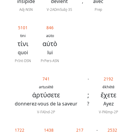
J.
insipide
devient
,
avec
N.
Adj-NSN
V-2ADmSubj-3S
Prep
Darby
5101
846
La
tini
aüto
τίνι
αὐτὸ
Bible
-
quoi
lui
Traduction
PrInt-DSN
PrPers-ASN
J.
N.
741
-
2192
artusété
ékhété
Darby
ἀρτύσετε
;
ἔχετε
révisée
donnerez-vous de la saveur
?
Ayez
V-FAInd-2P
V-PAImp-2P
Nous
1722
1438
217
-
2532