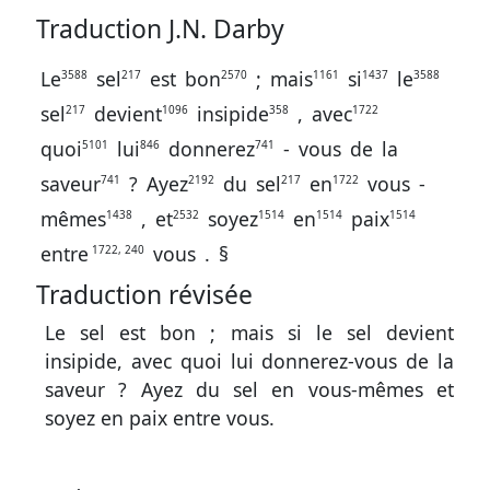
Traduction J.N. Darby
Le
sel
est
bon
;
mais
si
le
3588
217
2570
1161
1437
3588
sel
devient
insipide
,
avec
217
1096
358
1722
quoi
lui
donnerez
-
vous
de
la
5101
846
741
saveur
?
Ayez
du
sel
en
vous
-
741
2192
217
1722
mêmes
,
et
soyez
en
paix
1438
2532
1514
1514
1514
entre
vous
.
§
1722, 240
Traduction révisée
Le sel est bon ; mais si le sel devient
insipide, avec quoi lui donnerez-vous de la
saveur ? Ayez du sel en vous-mêmes et
soyez en paix entre vous.