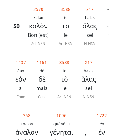
généraux
2570
3588
217
-
Abréviations
kalon
to
halas
καλὸν
τὸ
ἅλας
·
50
grammaticales
Bon [est]
le
sel
;
Adj-NSN
Art-NSN
N-NSN
Sur
1437
1161
3588
217
ce
éan
dé
to
halas
chapitre
ἐὰν
δὲ
τὸ
ἅλας
si
mais
le
sel
Lire ce
chapitre
Cond
Conj
Art-NSN
N-NSN
La
Bible
358
1096
-
1722
-
analon
guénêtaï
én
ἄναλον
γένηται
,
ἐν
Traduction