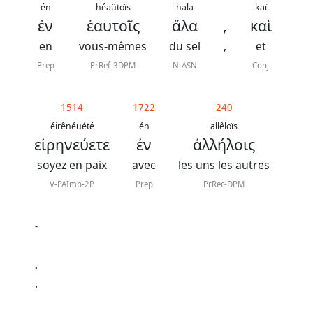
contacter
én
héaütoïs
hala
kaï
ἐν
ἑαυτοῖς
ἅλα
,
καὶ
Signaler
en
vous-mêmes
du sel
,
et
une
Prep
PrRef-3DPM
N-ASN
Conj
erreur
1514
1722
240
éirênéuété
én
allêloïs
Participer
εἰρηνεύετε
ἐν
ἀλλήλοις
aux
soyez en paix
avec
les uns les autres
coûts
V-PAImp-2P
Prep
PrRec-DPM
du
site
-
.
.