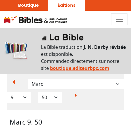
Boutique
Éditions
Paramètres
d’affichage
La Bible traduction
J. N. Darby révisée
Par
est disponible.
verset
Commandez directement sur notre
Numéros
site
boutique.editeurbpc.com
Strong
Translittérations
Analyse
Grammaticale
Marc 9. 50
Outils