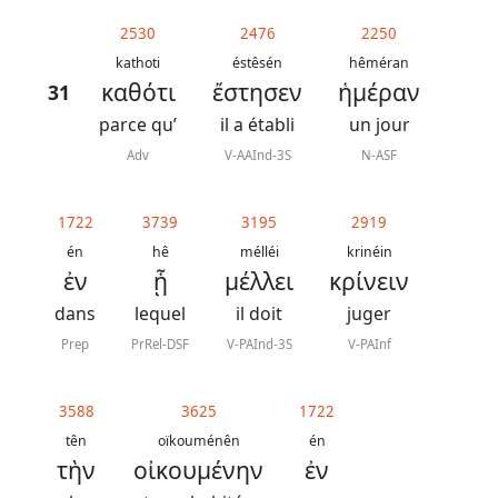
généraux
2530
2476
2250
Abréviations
kathoti
éstêsén
hêméran
καθότι
ἔστησεν
ἡμέραν
31
grammaticales
parce qu’
il a établi
un jour
Adv
V-AAInd-3S
N-ASF
Sur
1722
3739
3195
2919
ce
én
hê
mélléi
krinéin
chapitre
ἐν
ᾗ
μέλλει
κρίνειν
dans
lequel
il doit
juger
Lire ce
chapitre
Prep
PrRel-DSF
V-PAInd-3S
V-PAInf
La
Bible
3588
3625
1722
-
tên
oïkouménên
én
τὴν
οἰκουμένην
ἐν
Traduction