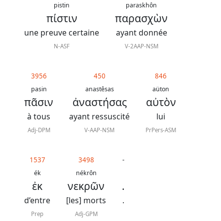
contacter
pistin
paraskhôn
πίστιν
παρασχὼν
Signaler
une preuve certaine
ayant donnée
une
N-ASF
V-2AAP-NSM
erreur
3956
450
846
pasin
anastêsas
aüton
Participer
πᾶσιν
ἀναστήσας
αὐτὸν
aux
à tous
ayant ressuscité
lui
coûts
Adj-DPM
V-AAP-NSM
PrPers-ASM
du
site
1537
3498
-
ék
nékrôn
ἐκ
νεκρῶν
.
d’entre
[les] morts
.
Prep
Adj-GPM