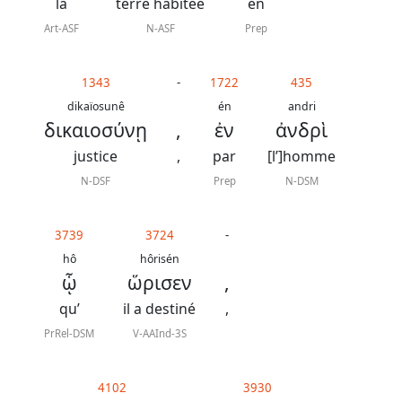
J.
la
terre habitée
en
N.
Art-ASF
N-ASF
Prep
Darby
révisée
1343
-
1722
435
dikaïosunê
én
andri
δικαιοσύνῃ
,
ἐν
ἀνδρὶ
La
Bible
justice
,
par
[l’]homme
-
N-DSF
Prep
N-DSM
Traduction
J.
3739
3724
-
hô
hôrisén
N.
ᾧ
ὥρισεν
,
Darby
qu’
il a destiné
,
PrRel-DSM
V-AAInd-3S
Nous
4102
3930