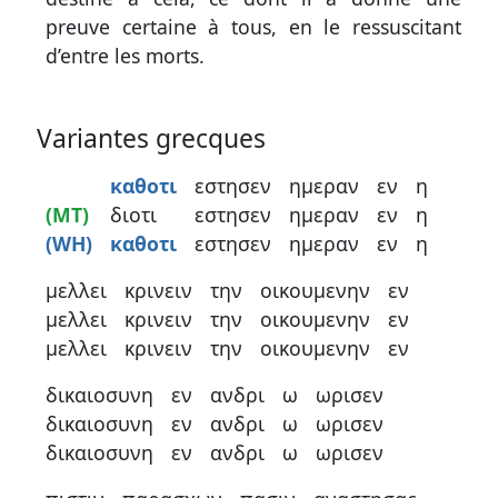
preuve certaine à tous, en le ressuscitant
d’entre les morts.
Variantes grecques
καθοτι
εστησεν
ημεραν
εν
η
(MT)
διοτι
εστησεν
ημεραν
εν
η
(WH)
καθοτι
εστησεν
ημεραν
εν
η
μελλει
κρινειν
την
οικουμενην
εν
μελλει
κρινειν
την
οικουμενην
εν
μελλει
κρινειν
την
οικουμενην
εν
δικαιοσυνη
εν
ανδρι
ω
ωρισεν
δικαιοσυνη
εν
ανδρι
ω
ωρισεν
δικαιοσυνη
εν
ανδρι
ω
ωρισεν