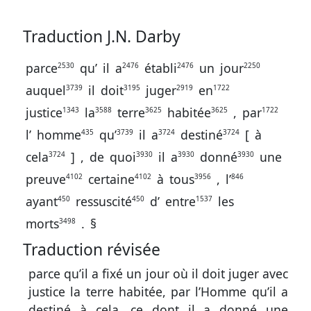
Traduction J.N. Darby
parce
qu’
il
a
établi
un
jour
2530
2476
2476
2250
auquel
il
doit
juger
en
3739
3195
2919
1722
justice
la
terre
habitée
,
par
1343
3588
3625
3625
1722
l’
homme
qu’
il
a
destiné
[
à
435
3739
3724
3724
cela
]
,
de
quoi
il
a
donné
une
3724
3930
3930
3930
preuve
certaine
à
tous
,
l’
4102
4102
3956
846
ayant
ressuscité
d’
entre
les
450
450
1537
morts
.
§
3498
Traduction révisée
parce qu’il a fixé un jour où il doit juger avec
justice la terre habitée, par l’Homme qu’il a
destiné à cela, ce dont il a donné une