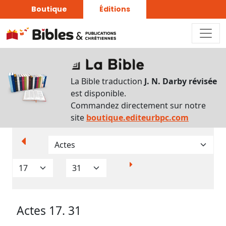
Boutique
Éditions
Paramètres
d’affichage
La Bible traduction
J. N. Darby révisée
Par
est disponible.
verset
Commandez directement sur notre
Numéros
site
boutique.editeurbpc.com
Strong
Translittérations
Analyse
Grammaticale
Actes 17. 31
Outils