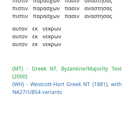
πιστιν
παρασχων
πασιν
αναστησας
πιστιν
παρασχων
πασιν
αναστησας
πιστιν
παρασχων
πασιν
αναστησας
αυτον
εκ
νεκρων
αυτον
εκ
νεκρων
αυτον
εκ
νεκρων
(MT) - Greek NT, Byzantine/Majority Text
(2000)
(WH) - Westcott-Hort Greek NT (1881), with
NA27/UBS4 variants