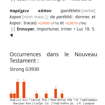
par
mot
παρέχειν
κόπον
(
parékhéin
[verbe]
grec
kopon
[nom masc.]
; de
parékhô
: donner, et
kopos
: tracas)
et
<
G3930
>
(17x)
<
G2873
>
(19x)
||
Ennuyer
, importuner, irriter •
Luc 18. 5
.
Infos
complémentaires
Abréviations
Occurrences dans le Nouveau
Testament :
Termes
non
Strong G3930
retenus
4
5
Ouvrages
2
de
1
1
1
1
1
référence
Matt.
|
Luc
|
Act.
|
1 Cor.
|
Gal.
|
Phil.
|
1 Thes.
|
1 Tim.
|
Tite
|
Héb.
|
1 Pi.
|
1 Jean
|
3 Jean
|
Apoc.
Marc
Jean
Rom.
2 Cor.
Éph.
Col.
2 Thes.
2 Tim.
Phm.
Jac.
2 Pi.
2 Jean
Jude