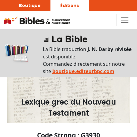
Boutique
Éditions
Dictionnaire
-
La Bible traduction
J. N. Darby révisée
Recherche
est disponible.
en
Commandez directement sur notre
français
site
boutique.editeurbpc.com
Rechercher
par
lettre
Lexique grec du Nouveau
Rechercher
Testament
par
mot
français
Code Strong : G3930