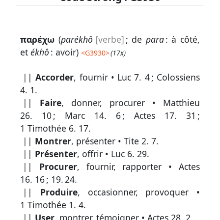
Lexique
παρέχω
(
parékhô
[verbe]
; de
para
: à côté,
-
et
ékhô
: avoir)
<
G3930
>
(17x)
Recherche
||
Accorder
, fournir •
Luc 7. 4
;
Colossiens
en
4. 1
.
grec
||
Faire
, donner, procurer •
Matthieu
Rechercher
26. 10
;
Marc 14. 6
;
Actes 17. 31
;
par
1 Timothée 6. 17
.
code
||
Montrer
, présenter •
Tite 2. 7
.
strong
||
Présenter
, offrir •
Luc 6. 29
.
Rechercher
||
Procurer
, fournir, rapporter •
Actes
par
16. 16
;
19. 24
.
lettre
||
Produire
, occasionner, provoquer •
1 Timothée 1. 4
.
Rechercher
||
User
, montrer, témoigner •
Actes 28. 2
.