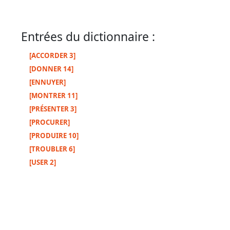
Entrées du dictionnaire :
Autres
supports
[ACCORDER 3]
[DONNER 14]
Exemplaire
[ENNUYER]
papier
[MONTRER 11]
[PRÉSENTER 3]
[PROCURER]
Nous
[PRODUIRE 10]
[TROUBLER 6]
contacter
[USER 2]
Signaler
une
erreur