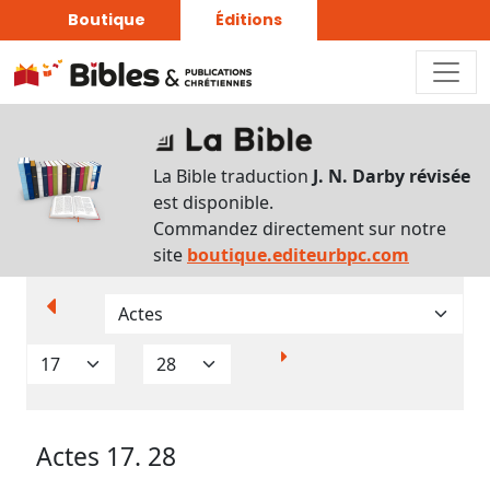
Boutique
Éditions
Paramètres
d’affichage
La Bible traduction
J. N. Darby révisée
Par
est disponible.
verset
Commandez directement sur notre
Numéros
site
boutique.editeurbpc.com
Strong
Translittérations
Analyse
Grammaticale
Actes 17. 28
Outils