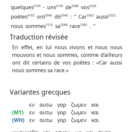
quelques
-
uns
de
vos
5100
5100
3588
5209
poètes
ont
dit
:
“
Car
aussi
4163
2046
2046
1063
2532
nous
sommes
sa
race
.
”
1510
3588
1085
Traduction révisée
En effet, en lui nous vivons et nous nous
mouvons et nous sommes, comme d’ailleurs
ont dit certains de vos poètes : «Car aussi
nous sommes sa race.»
Variantes grecques
εν
αυτω
γαρ
ζωμεν
και
(MT)
εν
αυτω
γαρ
ζωμεν
και
(WH)
εν
αυτω
γαρ
ζωμεν
και