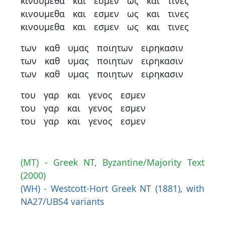
κινουμεθα
και
εσμεν
ως
και
τινες
κινουμεθα
και
εσμεν
ως
και
τινες
κινουμεθα
και
εσμεν
ως
και
τινες
των
καθ
υμας
ποιητων
ειρηκασιν
των
καθ
υμας
ποιητων
ειρηκασιν
των
καθ
υμας
ποιητων
ειρηκασιν
του
γαρ
και
γενος
εσμεν
του
γαρ
και
γενος
εσμεν
του
γαρ
και
γενος
εσμεν
(MT) - Greek NT, Byzantine/Majority Text
(2000)
(WH) - Westcott-Hort Greek NT (1881), with
NA27/UBS4 variants