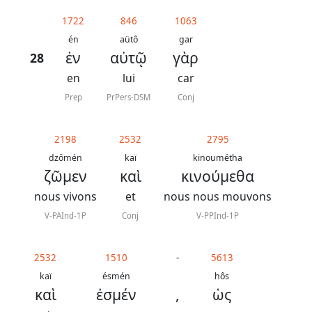
généraux
1722
846
1063
Abréviations
én
aütô
gar
ἐν
αὐτῷ
γὰρ
28
grammaticales
en
lui
car
Prep
PrPers-DSM
Conj
Sur
2198
2532
2795
ce
dzômén
kaï
kinoumétha
chapitre
ζῶμεν
καὶ
κινούμεθα
nous vivons
et
nous nous mouvons
Lire ce
chapitre
V-PAInd-1P
Conj
V-PPInd-1P
La
Bible
2532
1510
-
5613
-
kaï
ésmén
hôs
καὶ
ἐσμέν
,
ὡς
Traduction