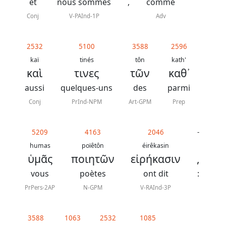
J.
et
nous sommes
,
comme
N.
Conj
V-PAInd-1P
Adv
Darby
2532
5100
3588
2596
La
kaï
tinés
tôn
kath'
καὶ
τινες
τῶν
καθ᾿
Bible
-
aussi
quelques-uns
des
parmi
Traduction
Conj
PrInd-NPM
Art-GPM
Prep
J.
N.
5209
4163
2046
-
humas
poïêtôn
éirêkasin
Darby
ὑμᾶς
ποιητῶν
εἰρήκασιν
,
révisée
vous
poètes
ont dit
:
PrPers-2AP
N-GPM
V-RAInd-3P
Nous
3588
1063
2532
1085