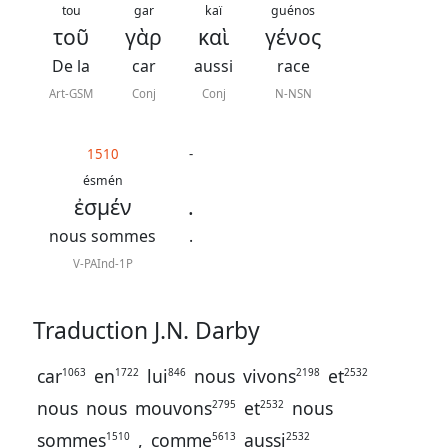
contacter
tou
gar
kaï
guénos
τοῦ
γὰρ
καὶ
γένος
Signaler
De la
car
aussi
race
une
Art-GSM
Conj
Conj
N-NSN
erreur
1510
-
ésmén
Participer
ἐσμέν
.
aux
nous sommes
.
coûts
V-PAInd-1P
du
site
Traduction J.N. Darby
car
en
lui
nous
vivons
et
1063
1722
846
2198
2532
nous
nous
mouvons
et
nous
2795
2532
sommes
,
comme
aussi
1510
5613
2532