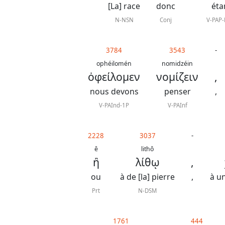
[La] race
donc
éta
N-NSN
Conj
V-PAP
3784
3543
-
ophéilomén
nomidzéin
ὀφείλομεν
νομίζειν
,
nous devons
penser
,
V-PAInd-1P
V-PAInf
2228
3037
-
ê
lithô
ἢ
λίθῳ
,
ou
à de [la] pierre
,
à u
Prt
N-DSM
1761
444