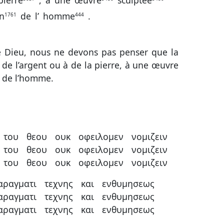
pierre
,
à
une
œuvre
sculptée
n
de
l’
homme
.
1761
444
 Dieu, nous ne devons pas penser que la
 à de l’argent ou à de la pierre, à une œuvre
n de l’homme.
του
θεου
ουκ
οφειλομεν
νομιζειν
του
θεου
ουκ
οφειλομεν
νομιζειν
του
θεου
ουκ
οφειλομεν
νομιζειν
αραγματι
τεχνης
και
ενθυμησεως
αραγματι
τεχνης
και
ενθυμησεως
αραγματι
τεχνης
και
ενθυμησεως