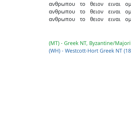
ανθρωπου
το
θειον
ειναι
ομ
ανθρωπου
το
θειον
ειναι
ομ
ανθρωπου
το
θειον
ειναι
ομ
(MT) - Greek NT, Byzantine/Majori
(WH) - Westcott-Hort Greek NT (1