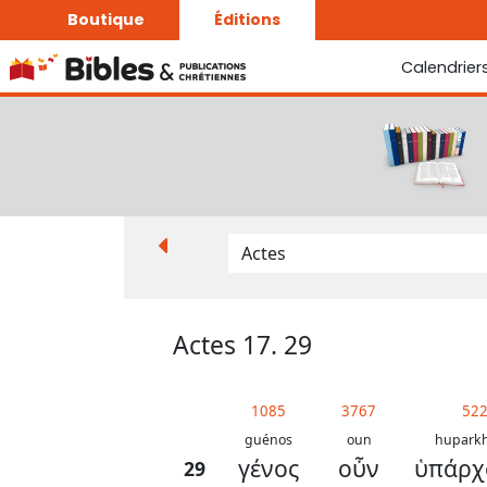
Boutique
Éditions
Calendrier
La Bonne Semence
Le Seigneur est proche
Actes 17. 29
1085
3767
52
guénos
oun
huparkh
γένος
οὖν
ὑπάρχ
29