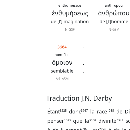
énthumêséôs
anthrôpou
ἐνθυμήσεως
ἀνθρώπου
de [l’]imagination
de [l’]homme
N-GSF
N-GSM
3664
-
homoïon
ὅμοιον
.
semblable
.
Adj-ASM
Traduction J.N. Darby
Étant
donc
la
race
de
D
5225
3767
1085
penser
que
la
divinité
so
3543
3588
2304
696
2228