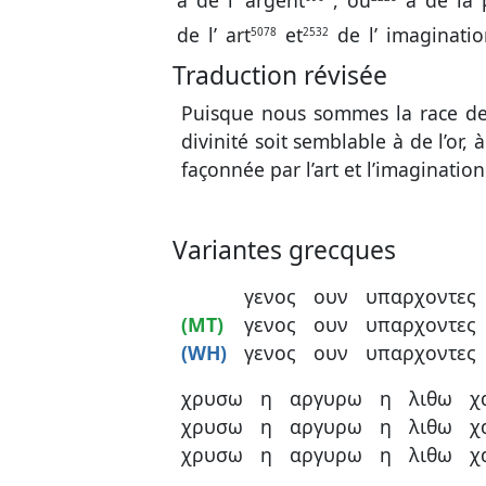
à
de
l’
argent
,
ou
à
de
la
de
l’
art
et
de
l’
imaginatio
5078
2532
Traduction révisée
Puisque nous sommes la race de
divinité soit semblable à de l’or,
façonnée par l’art et l’imaginatio
Variantes grecques
γενος
ουν
υπαρχοντες
(MT)
γενος
ουν
υπαρχοντες
(WH)
γενος
ουν
υπαρχοντες
χρυσω
η
αργυρω
η
λιθω
χ
χρυσω
η
αργυρω
η
λιθω
χ
χρυσω
η
αργυρω
η
λιθω
χ