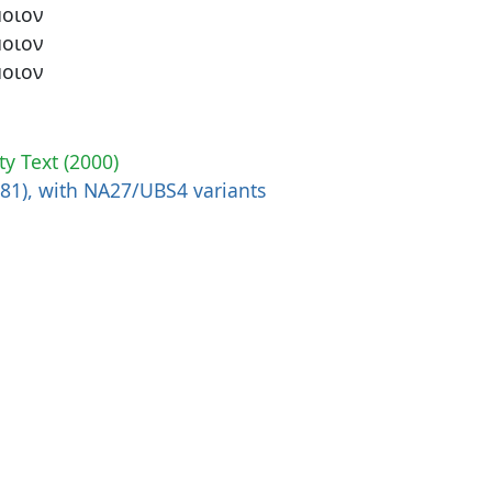
οιον
οιον
οιον
ty Text (2000)
881), with NA27/UBS4 variants