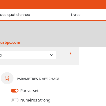
udes quotidiennes
Livres
r les Écritures
Nouveautés
 Écritures
La foi... d'une génération à l'autre ?
Commentaire sur le Cantique des cantiques
eurbpc.com
Les portes de Jérusalem
Bibliothèque
PARAMÈTRES D’AFFICHAGE
Par verset
Numéros Strong