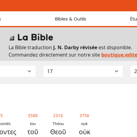
s
Bibles & Outils
Ét
Bibles
Chaque jou
Sondez les
Traduction J. N. Darby révisée
La Bible traduction
J. N. Darby révisée
est disponible.
Traduction J. N. Darby
Commandez directement sur notre site
boutique.edit
Ancien Testament interlinéaire
Nouveau Testament interlinéaire
Outils
Dictionnaire français du Nouveau Testament
Lexique grec du Nouveau Testament
Questionnaire de connaissances du Nouveau Testament
Téléchargements
25
3588
2316
3756
ontés
tou
Théou
ouk
οντες
τοῦ
Θεοῦ
οὐκ