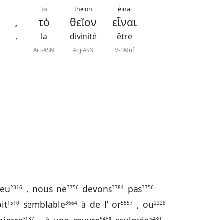
to
théion
éinaï
,
τὸ
θεῖον
εἶναι
,
la
divinité
être
Art-ASN
Adj-ASN
V-PAInf
ieu
,
nous
ne
devons
pas
2316
3756
3784
3756
it
semblable
à
de
l’
or
,
ou
1510
3664
5557
2228
3037
5480
5480