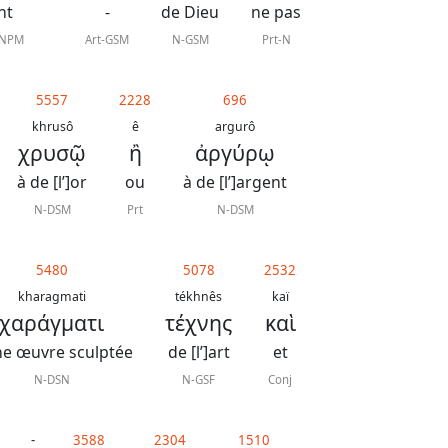
nt
-
de Dieu
ne pas
-NPM
Art-GSM
N-GSM
Prt-N
5557
2228
696
khrusô
ê
argurô
χρυσῷ
ἢ
ἀργύρῳ
à de [l’]or
ou
à de [l’]argent
N-DSM
Prt
N-DSM
5480
5078
2532
kharagmati
tékhnês
kaï
χαράγματι
τέχνης
καὶ
ne œuvre sculptée
de [l’]art
et
N-DSN
N-GSF
Conj
-
3588
2304
1510