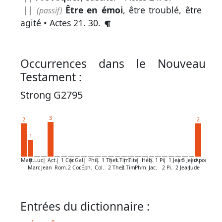
par
||
Être en émoi
, être troublé, être
(passif)
mot
agité •
Actes 21. 30
.
grec
Occurrences dans le Nouveau
Infos
Testament :
complémentaires
Strong G2795
Abréviations
3
2
2
Termes
1
non
retenus
Matt.
|
Luc
|
Act.
|
1 Cor.
|
Gal.
|
Phil.
|
1 Thes.
|
1 Tim.
|
Tite
|
Héb.
|
1 Pi.
|
1 Jean
|
3 Jean
|
Apoc.
Marc
Jean
Rom.
2 Cor.
Éph.
Col.
2 Thes.
2 Tim.
Phm.
Jac.
2 Pi.
2 Jean
Jude
Ouvrages
de
Entrées du dictionnaire :
référence