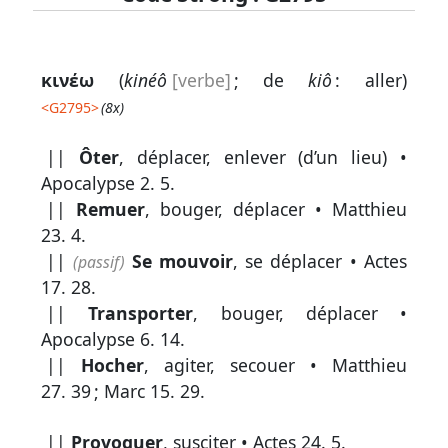
Lexique
κινέω
(
kinéô
[verbe]
; de
kiô
: aller)
-
<
G2795
>
(8x)
Recherche
||
Ôter
, déplacer, enlever (d’un lieu) •
en
Apocalypse 2. 5
.
grec
||
Remuer
, bouger, déplacer •
Matthieu
Rechercher
23. 4
.
par
||
Se mouvoir
, se déplacer •
Actes
(passif)
code
17. 28
.
strong
||
Transporter
, bouger, déplacer •
Rechercher
Apocalypse 6. 14
.
par
||
Hocher
, agiter, secouer •
Matthieu
lettre
27. 39
;
Marc 15. 29
.
Rechercher
||
Provoquer
, susciter •
Actes 24. 5
.