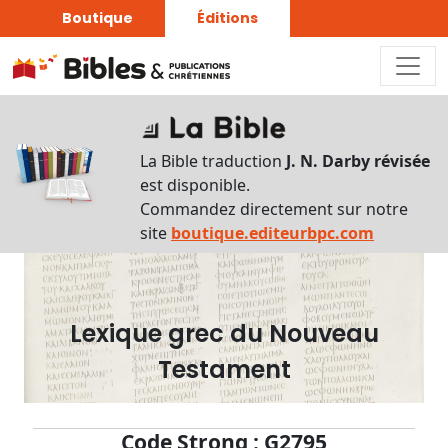
Boutique
Éditions
Dictionnaire
-
La Bible traduction
J. N. Darby révisée
Recherche
est disponible.
en
Commandez directement sur notre
français
site
boutique.editeurbpc.com
Rechercher
par
lettre
Lexique grec du Nouveau
Rechercher
Testament
par
mot
français
Code Strong : G2795