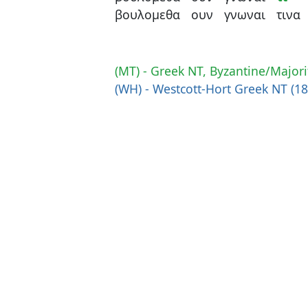
βουλομεθα
ουν
γνωναι
τινα
(MT) - Greek NT, Byzantine/Majori
(WH) - Westcott-Hort Greek NT (1