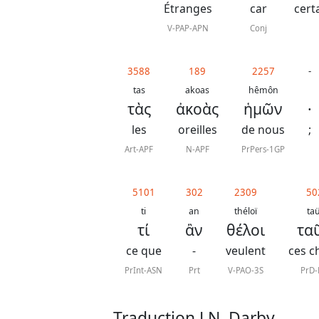
Étranges
car
cert
V-PAP-APN
Conj
3588
189
2257
-
tas
akoas
hêmôn
τὰς
ἀκοὰς
ἡμῶν
·
les
oreilles
de nous
;
Art-APF
N-APF
PrPers-1GP
5101
302
2309
50
ti
an
théloï
ta
τί
ἂν
θέλοι
τα
ce que
-
veulent
ces c
PrInt-ASN
Prt
V-PAO-3S
PrD
Traduction J.N. Darby