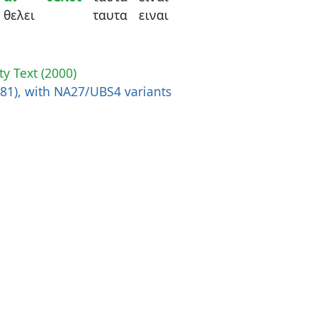
θελει
ταυτα
ειναι
ty Text (2000)
881), with NA27/UBS4 variants