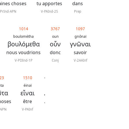
aines choses
tu apportes
dans
PrInd-APN
V-PAInd-2S
Prep
1014
3767
1097
boulométha
oun
gnônaï
βουλόμεθα
οὖν
γνῶναι
nous voudrions
donc
savoir
V-PDInd-1P
Conj
V-2AAInf
23
1510
-
üta
éinaï
ῦτα
εἶναι
.
hoses
être
.
-NPN
V-PAInf