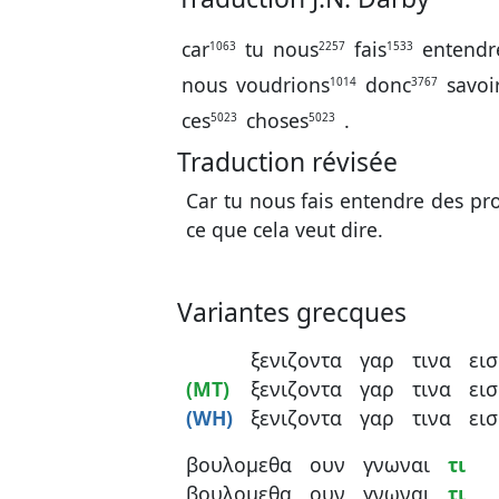
car
tu
nous
fais
entendr
1063
2257
1533
nous
voudrions
donc
savoi
1014
3767
ces
choses
.
5023
5023
Traduction révisée
Car tu nous fais entendre des pr
ce que cela veut dire.
Variantes grecques
ξενιζοντα
γαρ
τινα
ει
(MT)
ξενιζοντα
γαρ
τινα
ει
(WH)
ξενιζοντα
γαρ
τινα
ει
βουλομεθα
ουν
γνωναι
τι
βουλομεθα
ουν
γνωναι
τι