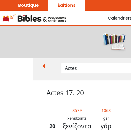
Boutique
Éditions
Calendrier
La Bonne Semence
Le Seigneur est proche
Actes 17. 20
3579
1063
xénidzonta
gar
ξενίζοντα
γάρ
20