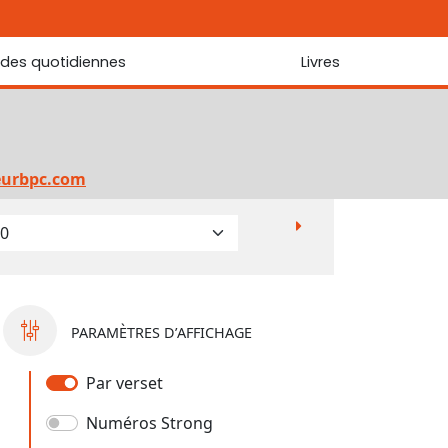
udes quotidiennes
Livres
r les Écritures
Nouveautés
 Écritures
La foi... d'une génération à l'autre ?
Commentaire sur le Cantique des cantiques
eurbpc.com
Les portes de Jérusalem
Bibliothèque
PARAMÈTRES D’AFFICHAGE
Par verset
Numéros Strong