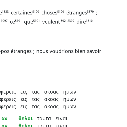
e
certaines
choses
étranges
;
1533
5100
5100
3579
r
ce
que
veulent
dire
1097
5101
5101
302, 2309
1510
opos étranges ; nous voudrions bien savoir
σφερεις
εις
τας
ακοας
ημων
σφερεις
εις
τας
ακοας
ημων
σφερεις
εις
τας
ακοας
ημων
αν
θελοι
ταυτα
ειναι
αν
θελοι
ταυτα
ειναι