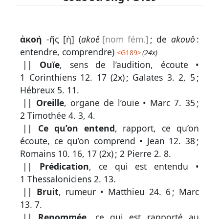
Lexique
ἀκοή
-ῆς [ἡ] (
akoê
[nom fém.]
; de
akouô
:
-
entendre, comprendre)
<
G189
>
(24x)
Recherche
||
Ouïe
, sens de l’audition, écoute •
en
1 Corinthiens 12. 17
(2x) ;
Galates 3. 2, 5
;
Hébreux 5. 11
.
grec
||
Oreille
, organe de l’ouïe •
Marc 7. 35
;
Rechercher
2 Timothée 4. 3, 4
.
par
||
Ce qu’on entend
, rapport, ce qu’on
code
écoute, ce qu’on comprend •
Jean 12. 38
;
strong
Romains 10. 16, 17
(2x) ;
2 Pierre 2. 8
.
Rechercher
||
Prédication
, ce qui est entendu •
par
1 Thessaloniciens 2. 13
.
lettre
||
Bruit
, rumeur •
Matthieu 24. 6
;
Marc
13. 7
.
Rechercher
||
Renommée
, ce qui est rapporté au