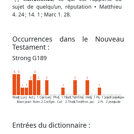
par
sujet de quelqu’un, réputation •
Matthieu
mot
4. 24
;
14. 1
;
Marc 1. 28
.
grec
Occurrences dans le Nouveau
Infos
Testament :
complémentaires
Strong G189
Abréviations
4
3
3
Termes
2
2
2
2
2
non
1
1
1
1
retenus
Matt.
|
Luc
|
Act.
|
1 Cor.
|
Gal.
|
Phil.
|
1 Thes.
|
1 Tim.
|
Tite
|
Héb.
|
1 Pi.
|
1 Jean
|
3 Jean
|
Apoc.
Marc
Jean
Rom.
2 Cor.
Éph.
Col.
2 Thes.
2 Tim.
Phm.
Jac.
2 Pi.
2 Jean
Jude
Ouvrages
de
Entrées du dictionnaire :
référence