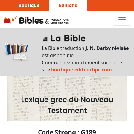
Boutique
Éditions
Dictionnaire
-
La Bible traduction
J. N. Darby révisée
Recherche
est disponible.
en
Commandez directement sur notre
français
site
boutique.editeurbpc.com
Rechercher
par
lettre
Lexique grec du Nouveau
Rechercher
Testament
par
mot
français
Code Strong : G189