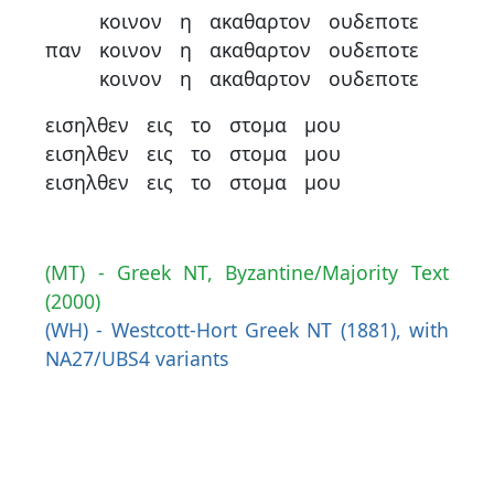
κοινον
η
ακαθαρτον
ουδεποτε
παν
κοινον
η
ακαθαρτον
ουδεποτε
κοινον
η
ακαθαρτον
ουδεποτε
εισηλθεν
εις
το
στομα
μου
εισηλθεν
εις
το
στομα
μου
εισηλθεν
εις
το
στομα
μου
(MT) - Greek NT, Byzantine/Majority Text
(2000)
(WH) - Westcott-Hort Greek NT (1881), with
NA27/UBS4 variants