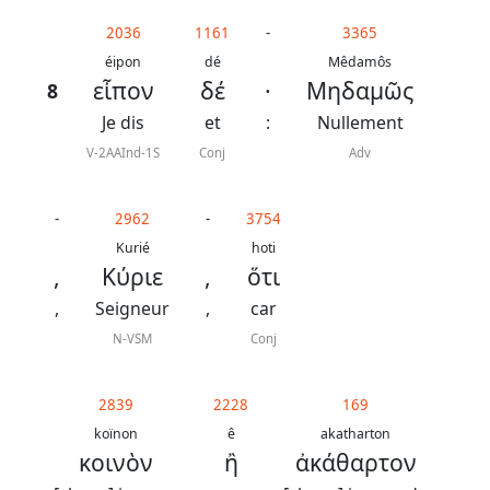
généraux
2036
1161
-
3365
Abréviations
éipon
dé
Mêdamôs
εἶπον
δέ
·
Μηδαμῶς
8
grammaticales
Je dis
et
:
Nullement
V-2AAInd-1S
Conj
Adv
Sur
-
2962
-
3754
ce
Kurié
hoti
chapitre
,
Κύριε
,
ὅτι
,
Seigneur
,
car
Lire ce
chapitre
N-VSM
Conj
La
Bible
2839
2228
169
-
koïnon
ê
akatharton
κοινὸν
ἢ
ἀκάθαρτον
Traduction