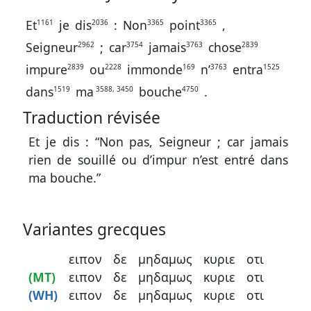
contacter
Et
je
dis
:
Non
point
,
1161
2036
3365
3365
Signaler
Seigneur
;
car
jamais
chose
2962
3754
3763
2839
une
impure
ou
immonde
n’
entra
2839
2228
169
3763
1525
erreur
dans
ma
bouche
.
1519
3588, 3450
4750
Traduction révisée
Participer
Et je dis : “Non pas, Seigneur ; car jamais
aux
rien de souillé ou d’impur n’est entré dans
ma bouche.”
coûts
du
site
Variantes grecques
ειπον
δε
μηδαμως
κυριε
οτι
(MT)
ειπον
δε
μηδαμως
κυριε
οτι
(WH)
ειπον
δε
μηδαμως
κυριε
οτι