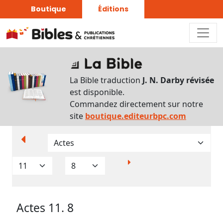
Boutique
Éditions
Paramètres
d’affichage
La Bible traduction
J. N. Darby révisée
Par
est disponible.
verset
Commandez directement sur notre
Numéros
site
boutique.editeurbpc.com
Strong
Translittérations
Analyse
Grammaticale
Actes 11. 8
Outils