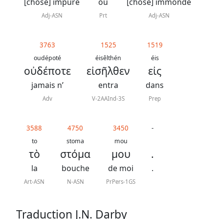
J.
[chose] impure
ou
[chose] immonde
N.
Adj-ASN
Prt
Adj-ASN
Darby
révisée
3763
1525
1519
oudépoté
éisêlthén
éis
οὐδέποτε
εἰσῆλθεν
εἰς
La
Bible
jamais n’
entra
dans
-
Adv
V-2AAInd-3S
Prep
Traduction
J.
3588
4750
3450
-
to
stoma
mou
N.
τὸ
στόμα
μου
.
Darby
la
bouche
de moi
.
Art-ASN
N-ASN
PrPers-1GS
Nous
Traduction J.N. Darby