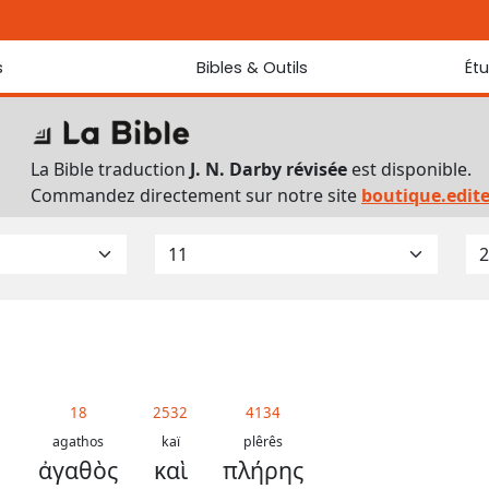
s
Bibles & Outils
Ét
Bibles
Chaque jou
Sondez les
Traduction J. N. Darby révisée
La Bible traduction
J. N. Darby révisée
est disponible.
Traduction J. N. Darby
Commandez directement sur notre site
boutique.edit
Ancien Testament interlinéaire
Nouveau Testament interlinéaire
Outils
Dictionnaire français du Nouveau Testament
Lexique grec du Nouveau Testament
Questionnaire de connaissances du Nouveau Testament
Téléchargements
18
2532
4134
agathos
kaï
plêrês
ἀγαθὸς
καὶ
πλήρης