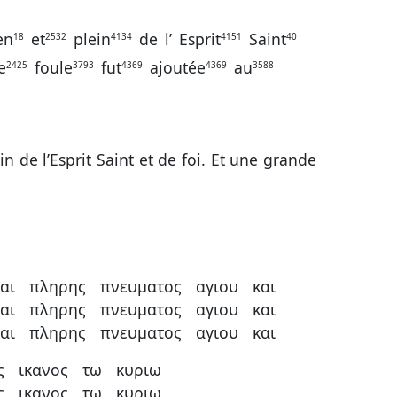
en
et
plein
de
l’
Esprit
Saint
18
2532
4134
4151
40
e
foule
fut
ajoutée
au
2425
3793
4369
4369
3588
in de l’Esprit Saint et de foi. Et une grande
αι
πληρης
πνευματος
αγιου
και
αι
πληρης
πνευματος
αγιου
και
αι
πληρης
πνευματος
αγιου
και
ς
ικανος
τω
κυριω
ς
ικανος
τω
κυριω