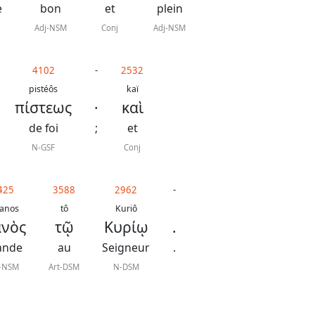
e
bon
et
plein
Adj-NSM
Conj
Adj-NSM
4102
-
2532
pistéôs
kaï
πίστεως
·
καὶ
de foi
;
et
N-GSF
Conj
425
3588
2962
-
kanos
tô
Kuriô
ανὸς
τῷ
Κυρίῳ
.
ande
au
Seigneur
.
j-NSM
Art-DSM
N-DSM