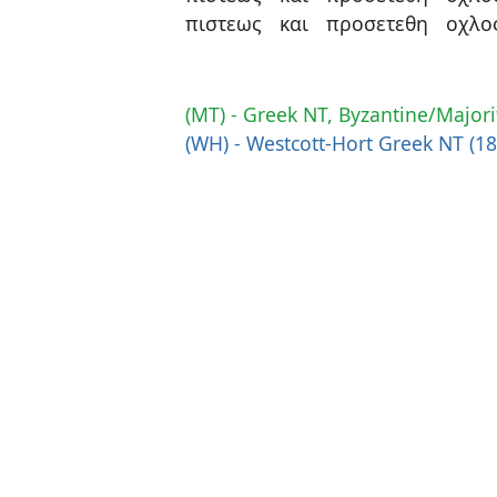
πιστεως
και
προσετεθη
οχλο
(MT) - Greek NT, Byzantine/Majori
(WH) - Westcott-Hort Greek NT (1