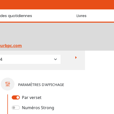
udes quotidiennes
Livres
r les Écritures
Nouveautés
 Écritures
La foi... d'une génération à l'autre ?
Commentaire sur le Cantique des cantiques
eurbpc.com
Les portes de Jérusalem
Bibliothèque
PARAMÈTRES D’AFFICHAGE
Par verset
Numéros Strong