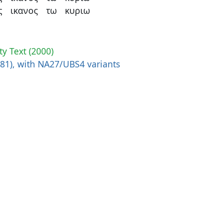
ς
ικανος
τω
κυριω
ty Text (2000)
881), with NA27/UBS4 variants