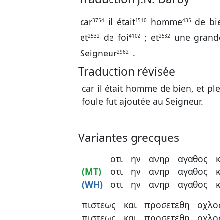
car
il
était
homme
de
bi
3754
1510
435
et
de
foi
;
et
une
grand
2532
4102
2532
Seigneur
.
2962
Traduction révisée
car il était homme de bien, et ple
foule fut ajoutée au Seigneur.
Variantes grecques
οτι
ην
ανηρ
αγαθος
κ
(MT)
οτι
ην
ανηρ
αγαθος
κ
(WH)
οτι
ην
ανηρ
αγαθος
κ
πιστεως
και
προσετεθη
οχλο
πιστεως
και
προσετεθη
οχλο