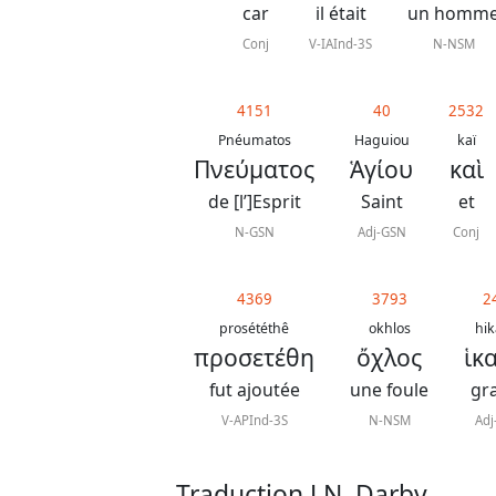
car
il était
un homm
Conj
V-IAInd-3S
N-NSM
4151
40
2532
Pnéumatos
Haguiou
kaï
Πνεύματος
Ἁγίου
καὶ
de [l’]Esprit
Saint
et
N-GSN
Adj-GSN
Conj
4369
3793
2
prosététhê
okhlos
hi
προσετέθη
ὄχλος
ἱκ
fut ajoutée
une foule
gr
V-APInd-3S
N-NSM
Ad
Traduction J.N. Darby