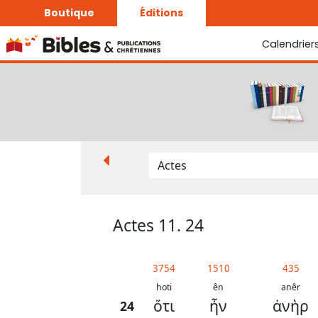
Boutique
Éditions
Calendrier
La Bonne Semence
Le Seigneur est proche
Actes 11. 24
3754
1510
435
hoti
ên
anêr
ὅτι
ἦν
ἀνὴρ
24