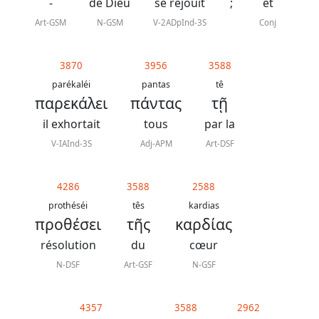
J.
-
de Dieu
se réjouit
;
et
N.
Art-GSM
N-GSM
V-2ADpInd-3S
Conj
Darby
3870
3956
3588
La
parékaléi
pantas
tê
παρεκάλει
πάντας
τῇ
Bible
-
il exhortait
tous
par la
Traduction
V-IAInd-3S
Adj-APM
Art-DSF
J.
N.
4286
3588
2588
prothéséi
tês
kardias
Darby
προθέσει
τῆς
καρδίας
révisée
résolution
du
cœur
N-DSF
Art-GSF
N-GSF
Nous
4357
3588
2962