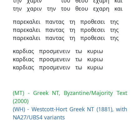
την
χαριν
του
θεου
εχαρη
και
την
χαριν
την
του
θεου
εχαρη
και
παρεκαλει
παντας
τη
προθεσει
της
παρεκαλει
παντας
τη
προθεσει
της
παρεκαλει
παντας
τη
προθεσει
της
καρδιας
προσμενειν
τω
κυριω
καρδιας
προσμενειν
τω
κυριω
καρδιας
προσμενειν
τω
κυριω
(MT) - Greek NT, Byzantine/Majority Text
(2000)
(WH) - Westcott-Hort Greek NT (1881), with
NA27/UBS4 variants