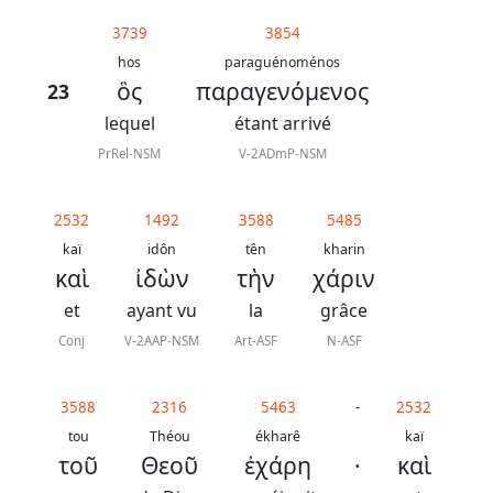
généraux
3739
3854
Abréviations
hos
paraguénoménos
ὃς
παραγενόμενος
23
grammaticales
lequel
étant arrivé
PrRel-NSM
V-2ADmP-NSM
Sur
2532
1492
3588
5485
ce
kaï
idôn
tên
kharin
chapitre
καὶ
ἰδὼν
τὴν
χάριν
et
ayant vu
la
grâce
Lire ce
chapitre
Conj
V-2AAP-NSM
Art-ASF
N-ASF
La
Bible
3588
2316
5463
-
2532
-
tou
Théou
ékharê
kaï
τοῦ
Θεοῦ
ἐχάρη
·
καὶ
Traduction