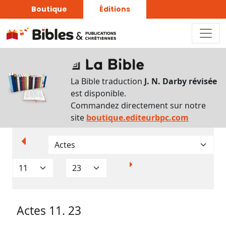
Boutique
Éditions
Paramètres
d’affichage
La Bible traduction
J. N. Darby révisée
Par
est disponible.
verset
Commandez directement sur notre
Numéros
site
boutique.editeurbpc.com
Strong
Translittérations
Analyse
Grammaticale
Actes 11. 23
Outils