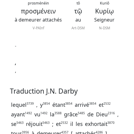
contacter
prosménéin
tô
Kuriô
προσμένειν
τῷ
Κυρίῳ
Signaler
à demeurer attachés
au
Seigneur
une
V-PAInf
Art-DSM
N-DSM
erreur
-
Participer
,
aux
,
coûts
du
Traduction J.N. Darby
site
lequel
,
y
étant
arrivé
et
3739
3854
3854
3854
2532
ayant
vu
la
grâce
de
Dieu
,
1492
1492
3588
5485
2316
se
réjouit
;
et
il
les
exhortait
5463
5463
2532
3870
tous
à
demeurer
[
attachés
]
3956
4357
4286