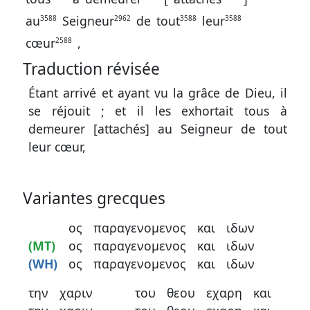
au
Seigneur
de
tout
leur
3588
2962
3588
3588
cœur
,
2588
Traduction révisée
Étant arrivé et ayant vu la grâce de Dieu, il
se réjouit ; et il les exhortait tous à
demeurer [attachés] au Seigneur de tout
leur cœur,
Variantes grecques
ος
παραγενομενος
και
ιδων
(MT)
ος
παραγενομενος
και
ιδων
(WH)
ος
παραγενομενος
και
ιδων
την
χαριν
του
θεου
εχαρη
και