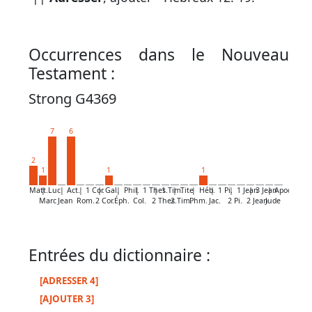
par
mot
grec
Occurrences dans le Nouveau
Testament :
Strong G4369
Infos
complémentaires
7
6
Abréviations
2
1
1
1
Termes
Matt.
|
Luc
|
Act.
|
1 Cor.
|
Gal.
|
Phil.
|
1 Thes.
|
1 Tim.
|
Tite
|
Héb.
|
1 Pi.
|
1 Jean
|
3 Jean
|
Apoc.
non
Marc
Jean
Rom.
2 Cor.
Éph.
Col.
2 Thes.
2 Tim.
Phm.
Jac.
2 Pi.
2 Jean
Jude
retenus
Entrées du dictionnaire :
Ouvrages
de
[ADRESSER 4]
référence
[AJOUTER 3]