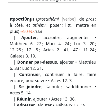
Lexique
προστίθημι
(
prostithêmi
[verbe]
; de
pros
:
-
à côté, et
tithêmi
: poser ; litt. : mettre en
Recherche
plus)
<
G4369
>
(18x)
en
||
Ajouter
, accroître, augmenter •
Matthieu 6. 27
;
Marc 4. 24
;
Luc 3. 20
;
grec
12. 25
;
17. 5
;
Actes 2. 41, 47
;
11. 24
;
Rechercher
Galates 3. 19
.
par
||
Donner par-dessus
, ajouter •
Matthieu
code
6. 33
;
Luc 12. 31
.
strong
||
Continuer
, continuer à faire, faire
Rechercher
encore, poursuivre •
Actes 12. 3
.
par
||
Se joindre
, s’ajouter, s’additionner •
lettre
Actes 5. 14
.
||
Réunir
, ajouter •
Actes 13. 36
.
Rechercher
||
Adresser
, ajouter •
Hébreux 12. 19
.