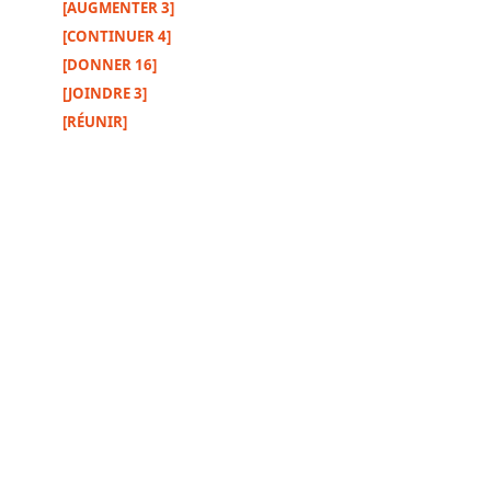
[AUGMENTER 3]
[CONTINUER 4]
[DONNER 16]
Autres
[JOINDRE 3]
supports
[RÉUNIR]
Exemplaire
papier
Nous
contacter
Signaler
une
erreur