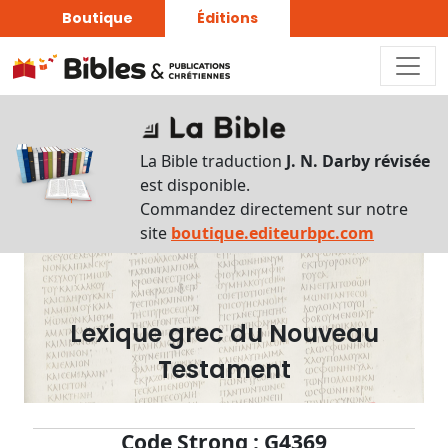
Boutique
Éditions
Dictionnaire
-
La Bible traduction
J. N. Darby révisée
Recherche
est disponible.
en
Commandez directement sur notre
français
site
boutique.editeurbpc.com
Rechercher
par
lettre
Lexique grec du Nouveau
Rechercher
Testament
par
mot
français
Code Strong : G4369