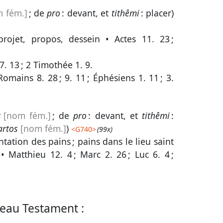
 fém.]
; de
pro
: devant, et
tithêmi
: placer)
 projet, propos, dessein •
Actes 11. 23
;
7. 13
;
2 Timothée 1. 9
.
Romains 8. 28
;
9. 11
;
Éphésiens 1. 11
;
3.
s
[nom fém.]
; de
pro
: devant, et
tithêmi
:
artos
[nom fém.]
)
<
G740
>
(99x)
ntation des pains ; pains dans le lieu saint
 •
Matthieu 12. 4
;
Marc 2. 26
;
Luc 6. 4
;
eau Testament :