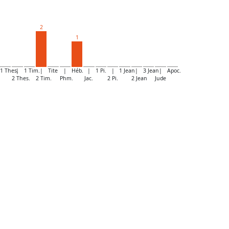
2
1
1 Thes.
|
1 Tim.
|
Tite
|
Héb.
|
1 Pi.
|
1 Jean
|
3 Jean
|
Apoc.
2 Thes.
2 Tim.
Phm.
Jac.
2 Pi.
2 Jean
Jude