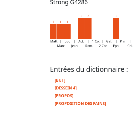
Strong G4286
2
2
2
1
1
1
Matt.
|
Luc
|
Act.
|
1 Cor.
|
Gal.
|
Phil.
|
Marc
Jean
Rom.
2 Cor.
Éph.
Col.
Entrées du dictionnaire :
[BUT]
[DESSEIN 4]
[PROPOS]
[PROPOSITION DES PAINS]