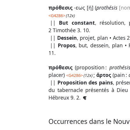
πρόθεσις
-εως [ἡ] (
prothésis
[nom
<
G4286
>
(12x)
||
But constant
, résolution,
2 Timothée 3. 10
.
||
Dessein
, projet, plan •
Actes 2
||
Propos
, but, dessein, plan •
11
.
πρόθεσις
(
proposition :
prothési
placer)
;
ἄρτος
(
pain :
<
G4286
>
(12x)
||
Proposition des pains
, prése
du tabernacle présentés à Dieu
Hébreux 9. 2
.
Occurrences dans le Nouv