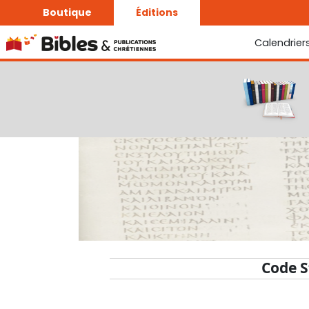
Boutique
Éditions
Calendrier
La Bonne Semence
Le Seigneur est proche
Code S