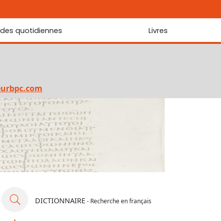
udes quotidiennes
Livres
r les Écritures
Nouveautés
 Écritures
La foi... d'une génération à l'autre ?
Commentaire sur le Cantique des cantiques
eurbpc.com
Les portes de Jérusalem
Bibliothèque
DICTIONNAIRE
- Recherche en français