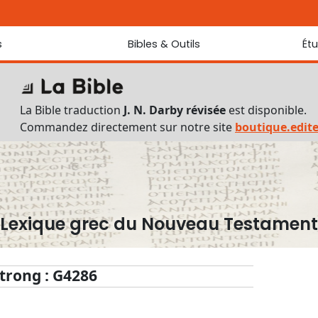
s
Bibles & Outils
Ét
Bibles
Chaque jou
Sondez les
Traduction J. N. Darby révisée
La Bible traduction
J. N. Darby révisée
est disponible.
Traduction J. N. Darby
Commandez directement sur notre site
boutique.edit
Ancien Testament interlinéaire
Nouveau Testament interlinéaire
Outils
Dictionnaire français du Nouveau Testament
Lexique grec du Nouveau Testament
Lexique grec du Nouveau Testament
Questionnaire de connaissances du Nouveau Testament
Téléchargements
trong : G4286