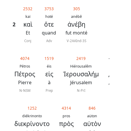
généraux
2532
3753
305
Abréviations
kaï
hoté
anébê
καὶ
ὅτε
ἀνέβη
2
grammaticales
Et
quand
fut monté
Conj
Adv
V-2AAInd-3S
Sur
4074
1519
2419
-
ce
Pétros
éis
Hiérousalêm
chapitre
Πέτρος
εἰς
Ἱερουσαλήμ
,
Pierre
à
Jérusalem
,
Lire ce
chapitre
N-NSM
Prep
N-PrI
La
Bible
1252
4314
846
-
diékrinonto
pros
aüton
διεκρίνοντο
πρὸς
αὐτὸν
Traduction