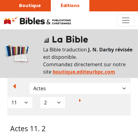
Boutique
Éditions
Paramètres
d’affichage
La Bible traduction
J. N. Darby révisée
Par
est disponible.
verset
Commandez directement sur notre
Numéros
site
boutique.editeurbpc.com
Strong
Translittérations
Analyse
Grammaticale
Actes 11. 2
Outils