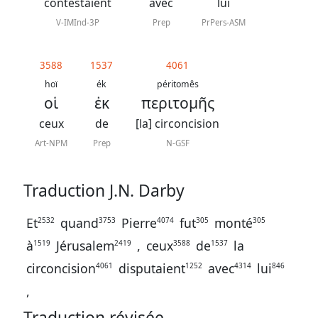
J.
contestaient
avec
lui
N.
V-IMInd-3P
Prep
PrPers-ASM
Darby
révisée
3588
1537
4061
hoï
ék
péritomês
οἱ
ἐκ
περιτομῆς
La
Bible
ceux
de
[la] circoncision
-
Art-NPM
Prep
N-GSF
Traduction
J.
Traduction J.N. Darby
N.
Et
quand
Pierre
fut
monté
2532
3753
4074
305
305
Darby
à
Jérusalem
,
ceux
de
la
1519
2419
3588
1537
circoncision
disputaient
avec
lui
4061
1252
4314
846
,
Nous
Traduction révisée