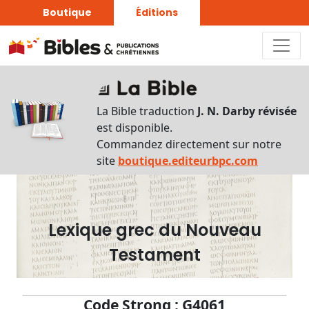
Boutique
Éditions
Dictionnaire
-
La Bible traduction
J. N. Darby révisée
Recherche
est disponible.
en
Commandez directement sur notre
français
site
boutique.editeurbpc.com
Rechercher
par
lettre
Lexique grec du Nouveau
Rechercher
Testament
par
mot
français
Code Strong : G4061