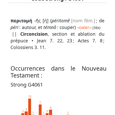
Lexique
περιτομή
-ῆς [ἡ] (
péritomê
[nom fém.]
; de
-
péri
: autour, et
témnô
: couper)
<
G4061
>
(36x)
Recherche
||
Circoncision
, section et ablation du
en
prépuce •
Jean 7. 22, 23
;
Actes 7. 8
;
Colossiens 3. 11
.
grec
Rechercher
par
Occurrences dans le Nouveau
code
Testament :
strong
Strong G4061
Rechercher
par
15
lettre
7
4
Rechercher
3
2
2
1
1
1