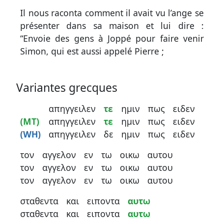
Il nous raconta comment il avait vu l’ange se
présenter dans sa maison et lui dire :
“Envoie des gens à Joppé pour faire venir
Simon, qui est aussi appelé Pierre ;
Variantes grecques
απηγγειλεν
τε
ημιν
πως
ειδεν
(MT)
απηγγειλεν
τε
ημιν
πως
ειδεν
(WH)
απηγγειλεν
δε
ημιν
πως
ειδεν
τον
αγγελον
εν
τω
οικω
αυτου
τον
αγγελον
εν
τω
οικω
αυτου
τον
αγγελον
εν
τω
οικω
αυτου
σταθεντα
και
ειποντα
αυτω
σταθεντα
και
ειποντα
αυτω