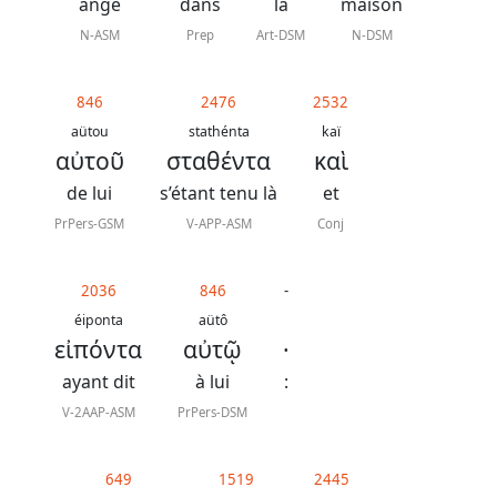
J.
ange
dans
la
maison
N.
N-ASM
Prep
Art-DSM
N-DSM
Darby
846
2476
2532
La
aütou
stathénta
kaï
αὐτοῦ
σταθέντα
καὶ
Bible
-
de lui
s’étant tenu là
et
Traduction
PrPers-GSM
V-APP-ASM
Conj
J.
N.
2036
846
-
éiponta
aütô
Darby
εἰπόντα
αὐτῷ
·
révisée
ayant dit
à lui
:
V-2AAP-ASM
PrPers-DSM
Nous
649
1519
2445