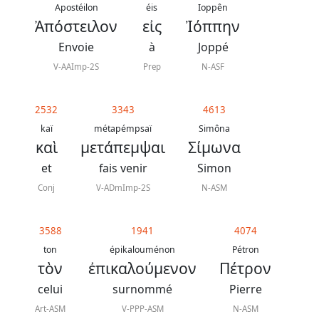
contacter
Apostéilon
éis
Ioppên
Ἀπόστειλον
εἰς
Ἰόππην
Signaler
Envoie
à
Joppé
une
V-AAImp-2S
Prep
N-ASF
erreur
2532
3343
4613
kaï
métapémpsaï
Simôna
Participer
καὶ
μετάπεμψαι
Σίμωνα
aux
et
fais venir
Simon
coûts
Conj
V-ADmImp-2S
N-ASM
du
site
3588
1941
4074
ton
épikalouménon
Pétron
τὸν
ἐπικαλούμενον
Πέτρον
celui
surnommé
Pierre
Art-ASM
V-PPP-ASM
N-ASM