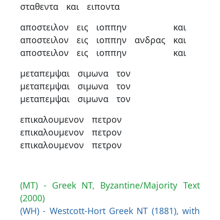
σταθεντα
και
ειποντα
αποστειλον
εις
ιοππην
και
αποστειλον
εις
ιοππην
ανδρας
και
αποστειλον
εις
ιοππην
και
μεταπεμψαι
σιμωνα
τον
μεταπεμψαι
σιμωνα
τον
μεταπεμψαι
σιμωνα
τον
επικαλουμενον
πετρον
επικαλουμενον
πετρον
επικαλουμενον
πετρον
(MT) - Greek NT, Byzantine/Majority Text
(2000)
(WH) - Westcott-Hort Greek NT (1881), with