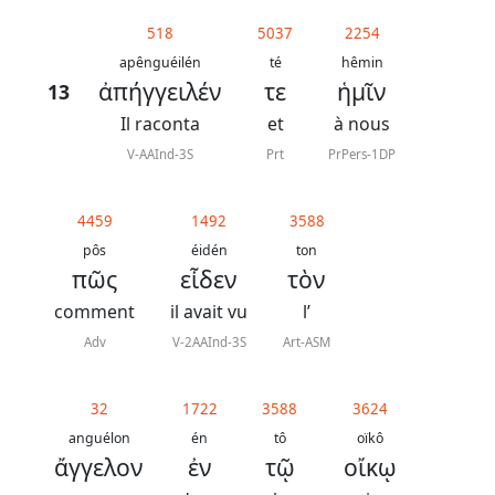
généraux
518
5037
2254
Abréviations
apênguéilén
té
hêmin
ἀπήγγειλέν
τε
ἡμῖν
13
grammaticales
Il raconta
et
à nous
V-AAInd-3S
Prt
PrPers-1DP
Sur
4459
1492
3588
ce
pôs
éidén
ton
chapitre
πῶς
εἶδεν
τὸν
comment
il avait vu
l’
Lire ce
chapitre
Adv
V-2AAInd-3S
Art-ASM
La
Bible
32
1722
3588
3624
-
anguélon
én
tô
oïkô
ἄγγελον
ἐν
τῷ
οἴκῳ
Traduction