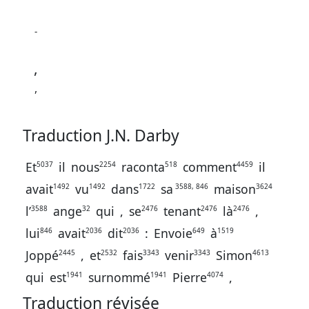
-
,
,
Traduction J.N. Darby
Et
il
nous
raconta
comment
il
5037
2254
518
4459
avait
vu
dans
sa
maison
1492
1492
1722
3588, 846
3624
l’
ange
qui
,
se
tenant
là
,
3588
32
2476
2476
2476
lui
avait
dit
:
Envoie
à
846
2036
2036
649
1519
Joppé
,
et
fais
venir
Simon
2445
2532
3343
3343
4613
qui
est
surnommé
Pierre
,
1941
1941
4074
Traduction révisée