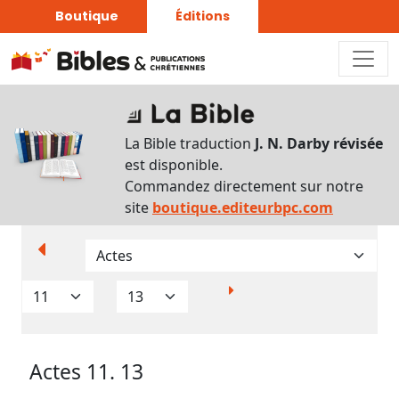
Boutique
Éditions
Paramètres
d’affichage
La Bible traduction
J. N. Darby révisée
Par
est disponible.
verset
Commandez directement sur notre
Numéros
site
boutique.editeurbpc.com
Strong
Translittérations
Analyse
Grammaticale
Actes 11. 13
Outils