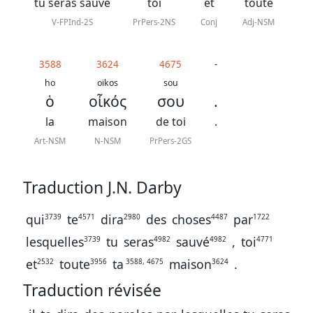
J.
tu seras sauvé
toi
et
toute
N.
V-FPInd-2S
PrPers-2NS
Conj
Adj-NSM
Darby
révisée
3588
3624
4675
-
ho
oïkos
sou
ὁ
οἶκός
σου
.
La
Bible
la
maison
de toi
.
-
Art-NSM
N-NSM
PrPers-2GS
Traduction
J.
Traduction J.N. Darby
N.
qui
te
dira
des
choses
par
3739
4571
2980
4487
1722
Darby
lesquelles
tu
seras
sauvé
,
toi
3739
4982
4982
4771
et
toute
ta
maison
.
2532
3956
3588, 4675
3624
Traduction révisée
Nous