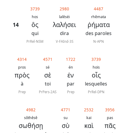
généraux
3739
2980
4487
Abréviations
hos
lalêséi
rhêmata
ὃς
λαλήσει
ῥήματα
14
grammaticales
qui
dira
des paroles
PrRel-NSM
V-FAInd-3S
N-APN
Sur
4314
4571
1722
3739
ce
pros
sé
én
hoïs
chapitre
πρὸς
σὲ
ἐν
οἷς
à
toi
par
lesquelles
Lire ce
chapitre
Prep
PrPers-2AS
Prep
PrRel-DPN
La
Bible
4982
4771
2532
3956
-
sôthêsê
su
kaï
pas
σωθήσῃ
σὺ
καὶ
πᾶς
Traduction