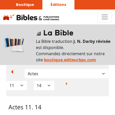
Boutique
Éditions
Paramètres
d’affichage
La Bible traduction
J. N. Darby révisée
Par
est disponible.
verset
Commandez directement sur notre
Numéros
site
boutique.editeurbpc.com
Strong
Translittérations
Analyse
Grammaticale
Actes 11. 14
Outils