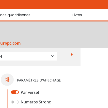
udes quotidiennes
Livres
r les Écritures
Nouveautés
 Écritures
La foi... d'une génération à l'autre ?
Commentaire sur le Cantique des cantiques
eurbpc.com
Les portes de Jérusalem
Bibliothèque
PARAMÈTRES D’AFFICHAGE
Par verset
Numéros Strong