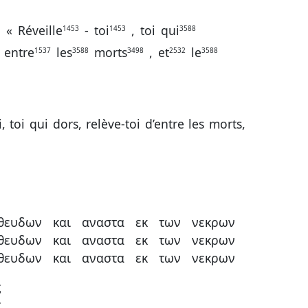
:
«
Réveille
-
toi
,
toi
qui
1453
1453
3588
entre
les
morts
,
et
le
1537
3588
3498
2532
3588
i, toi qui dors, relève-toi d’entre les morts,
θευδων
και
αναστα
εκ
των
νεκρων
θευδων
και
αναστα
εκ
των
νεκρων
θευδων
και
αναστα
εκ
των
νεκρων
ς
ς