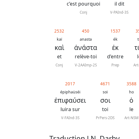
c’est pourquoi
il dit
Conj
V-PAInd-3S
2532
450
1537
3
kaï
anasta
ék
καὶ
ἀνάστα
ἐκ
τ
et
relève-toi
d’entre
Conj
V-2AAImp-2S
Prep
Ar
2017
4671
3588
épiphaüséi
soï
ho
ἐπιφαύσει
σοι
ὁ
luira sur
toi
le
V-FAInd-3S
PrPers-2DS
Art-NSM
Traduction J.N. Darby