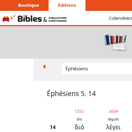
Boutique
Éditions
Calendrier
La Bonne Semence
Le Seigneur est proche
Éphésiens 5. 14
1352
3004
dio
léguéi
διὸ
λέγει
14