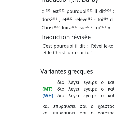
c’
est
pourquoi
il
dit
1352
1352
1352
3004
dors
,
et
relève
-
toi
d’
2518
2532
450
450
Christ
luira
sur
toi
»
.
5547
2017
2017
4671
Traduction révisée
C’est pourquoi il dit : “Réveille-to
et le Christ luira sur toi”.
Variantes grecques
διο
λεγει
εγειρε
ο
κα
(MT)
διο
λεγει
εγειρε
ο
κα
(WH)
διο
λεγει
εγειρε
ο
κα
και
επιφαυσει
σοι
ο
χριστο
και
επιφαυσει
σοι
ο
χριστο