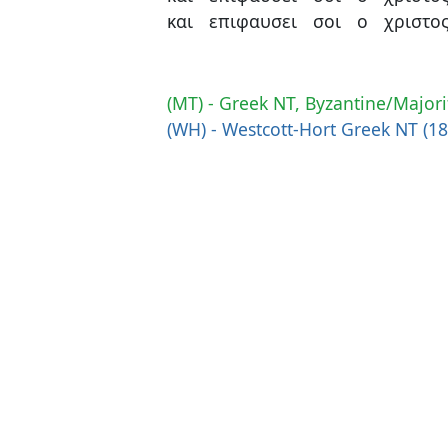
και
επιφαυσει
σοι
ο
χριστο
(MT) - Greek NT, Byzantine/Majori
(WH) - Westcott-Hort Greek NT (1