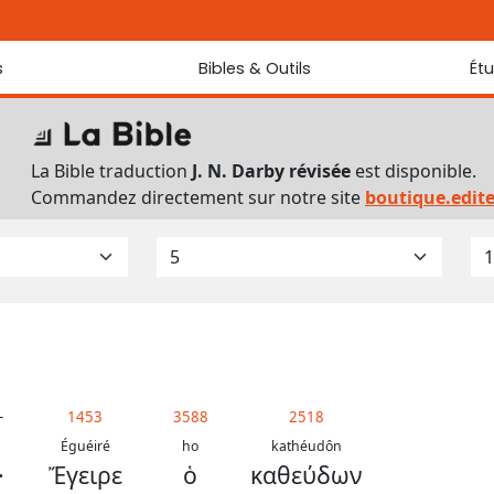
s
Bibles & Outils
Ét
Bibles
Chaque jou
Sondez les
Traduction J. N. Darby révisée
La Bible traduction
J. N. Darby révisée
est disponible.
Traduction J. N. Darby
Commandez directement sur notre site
boutique.edit
Ancien Testament interlinéaire
Nouveau Testament interlinéaire
Outils
Dictionnaire français du Nouveau Testament
Lexique grec du Nouveau Testament
Questionnaire de connaissances du Nouveau Testament
Téléchargements
-
1453
3588
2518
Éguéiré
ho
kathéudôn
·
Ἔγειρε
ὁ
καθεύδων