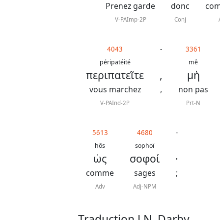
Prenez garde
donc
co
V-PAImp-2P
Conj
4043
-
3361
péripatéité
mê
περιπατεῖτε
,
μὴ
vous marchez
,
non pas
V-PAInd-2P
Prt-N
5613
4680
-
hôs
sophoï
ὡς
σοφοί
·
comme
sages
;
Adv
Adj-NPM
Traduction J.N. Darby