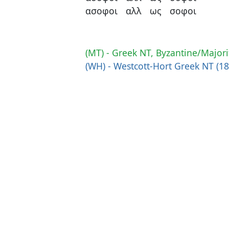
ασοφοι
αλλ
ως
σοφοι
(MT) - Greek NT, Byzantine/Majori
(WH) - Westcott-Hort Greek NT (1