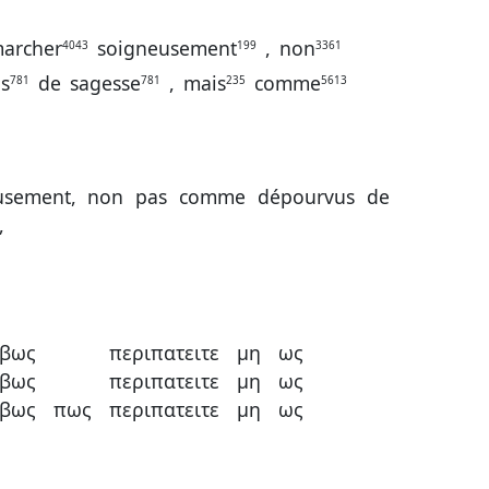
archer
soigneusement
,
non
4043
199
3361
s
de
sagesse
,
mais
comme
781
781
235
5613
eusement, non pas comme dépourvus de
,
ιβως
περιπατειτε
μη
ως
ιβως
περιπατειτε
μη
ως
ιβως
πως
περιπατειτε
μη
ως