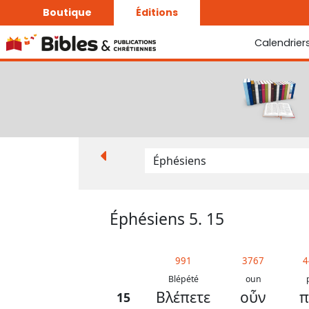
Boutique
Éditions
Calendrier
La Bonne Semence
Le Seigneur est proche
Éphésiens 5. 15
991
3767
4
Blépété
oun
Βλέπετε
οὖν
π
15