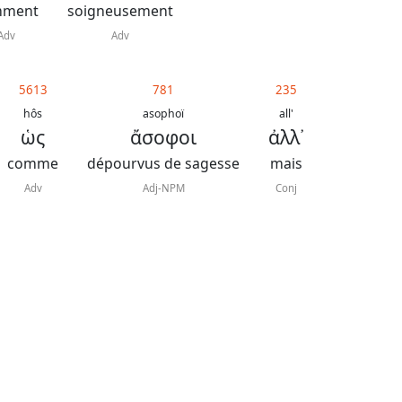
mment
soigneusement
Adv
Adv
5613
781
235
hôs
asophoï
all'
ὡς
ἄσοφοι
ἀλλ᾿
comme
dépourvus de sagesse
mais
Adv
Adj-NPM
Conj