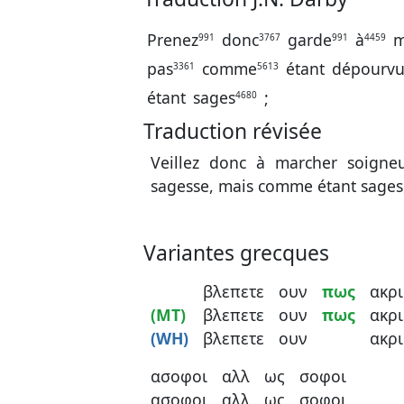
Prenez
donc
garde
à
m
991
3767
991
4459
pas
comme
étant
dépourvu
3361
5613
étant
sages
;
4680
Traduction révisée
Veillez donc à marcher soign
sagesse, mais comme étant sages
Variantes grecques
βλεπετε
ουν
πως
ακρ
(MT)
βλεπετε
ουν
πως
ακρ
(WH)
βλεπετε
ουν
ακρ
ασοφοι
αλλ
ως
σοφοι
ασοφοι
αλλ
ως
σοφοι