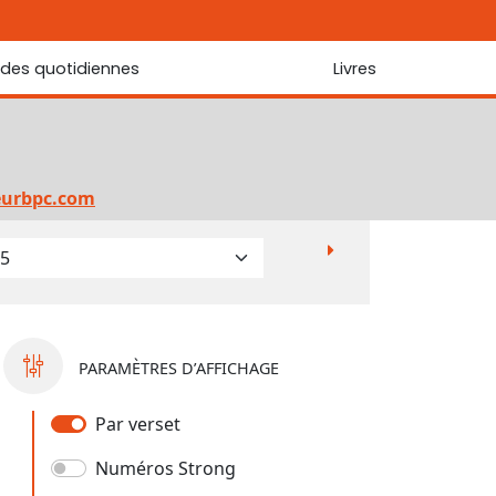
udes quotidiennes
Livres
r les Écritures
Nouveautés
 Écritures
La foi... d'une génération à l'autre ?
Commentaire sur le Cantique des cantiques
eurbpc.com
Les portes de Jérusalem
Bibliothèque
PARAMÈTRES D’AFFICHAGE
Par verset
Numéros Strong