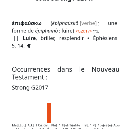
Lexique
ἐπιϕαύσκω
(
épiphaüskô
[verbe]
; une
-
forme de
épiphaïnô
: luire)
<
G2017
>
(1x)
Recherche
||
Luire
, briller, resplendir •
Éphésiens
en
5. 14
.
grec
Rechercher
Occurrences dans le Nouveau
par
Testament :
code
strong
Strong G2017
Rechercher
1
par
lettre
Rechercher
Matt.
|
Luc
|
Act.
|
1 Cor.
|
Gal.
|
Phil.
|
1 Thes.
|
1 Tim.
|
Tite
|
Héb.
|
1 Pi.
|
1 Jean
|
3 Jean
|
Apoc.