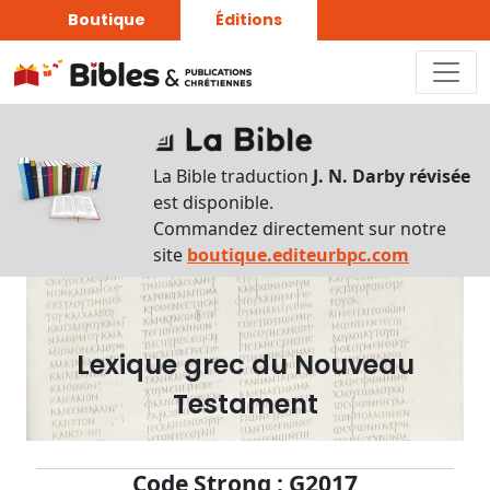
Boutique
Éditions
Dictionnaire
-
La Bible traduction
J. N. Darby révisée
Recherche
est disponible.
en
Commandez directement sur notre
français
site
boutique.editeurbpc.com
Rechercher
par
lettre
Lexique grec du Nouveau
Rechercher
Testament
par
mot
français
Code Strong : G2017