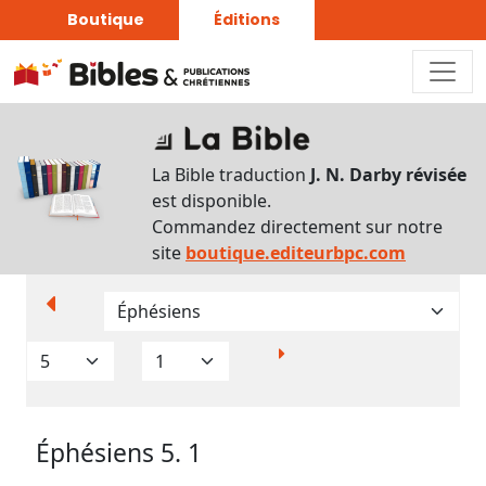
Boutique
Éditions
Paramètres
d’affichage
La Bible traduction
J. N. Darby révisée
Par
est disponible.
verset
Commandez directement sur notre
Numéros
site
boutique.editeurbpc.com
Strong
Translittérations
Analyse
Grammaticale
Éphésiens 5. 1
Outils