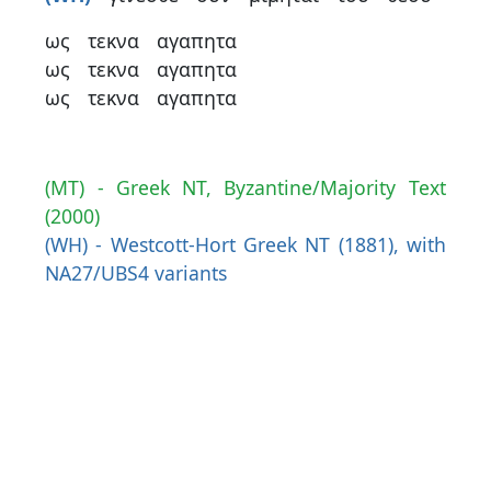
contacter
ως
τεκνα
αγαπητα
Signaler
ως
τεκνα
αγαπητα
une
ως
τεκνα
αγαπητα
erreur
(MT) - Greek NT, Byzantine/Majority Text
(2000)
Participer
(WH) - Westcott-Hort Greek NT (1881), with
aux
NA27/UBS4 variants
coûts
du
site