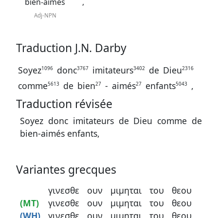
J.
bien-aimés
,
N.
Adj-NPN
Darby
révisée
Traduction J.N. Darby
La
Soyez
donc
imitateurs
de
Dieu
1096
3767
3402
2316
Bible
comme
de
bien
-
aimés
enfants
,
5613
27
27
5043
-
Traduction révisée
Traduction
Soyez donc imitateurs de Dieu comme de
J.
bien-aimés enfants,
N.
Darby
Variantes grecques
γινεσθε
ουν
μιμηται
του
θεου
(MT)
γινεσθε
ουν
μιμηται
του
θεου
Nous
(WH)
γινεσθε
ουν
μιμηται
του
θεου