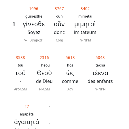
généraux
1096
3767
3402
Abréviations
guinésthé
oun
mimêtaï
γίνεσθε
οὖν
μιμηταὶ
1
grammaticales
Soyez
donc
imitateurs
V-PDImp-2P
Conj
N-NPM
Sur
3588
2316
5613
5043
ce
tou
Théou
hôs
tékna
chapitre
τοῦ
Θεοῦ
ὡς
τέκνα
-
de Dieu
comme
des enfants
Lire ce
chapitre
Art-GSM
N-GSM
Adv
N-NPN
La
Bible
27
-
-
agapêta
ἀγαπητά
,
Traduction