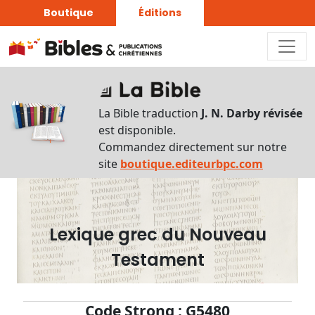
Boutique
Éditions
Dictionnaire
-
La Bible traduction
J. N. Darby révisée
Recherche
est disponible.
en
Commandez directement sur notre
français
site
boutique.editeurbpc.com
Rechercher
par
lettre
Lexique grec du Nouveau
Rechercher
Testament
par
mot
français
Code Strong : G5480