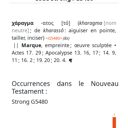
Lexique
χάραγμα
-ατος [τό] (
kharagma
[nom
-
neutre]
; de
kharassô
: aiguiser en pointe,
Recherche
tailler, inciser)
<
G5480
>
(8x)
en
||
Marque
, empreinte ; œuvre sculptée •
Actes 17. 29
;
Apocalypse 13. 16, 17
;
14. 9,
grec
11
;
16. 2
;
19. 20
;
20. 4
.
Rechercher
par
code
Occurrences dans le Nouveau
strong
Testament :
Rechercher
Strong G5480
par
lettre
7
Rechercher