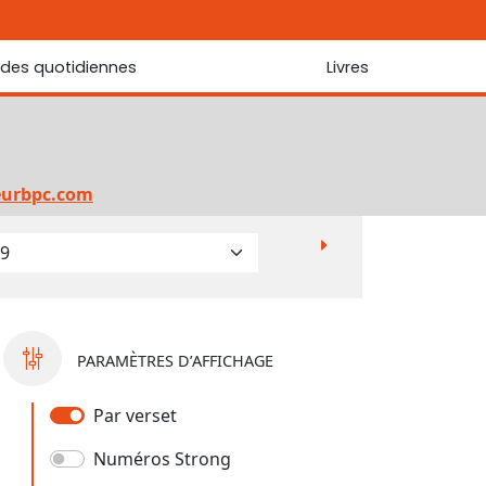
udes quotidiennes
Livres
r les Écritures
Nouveautés
 Écritures
La foi... d'une génération à l'autre ?
Commentaire sur le Cantique des cantiques
eurbpc.com
Les portes de Jérusalem
Bibliothèque
PARAMÈTRES D’AFFICHAGE
Par verset
Numéros Strong