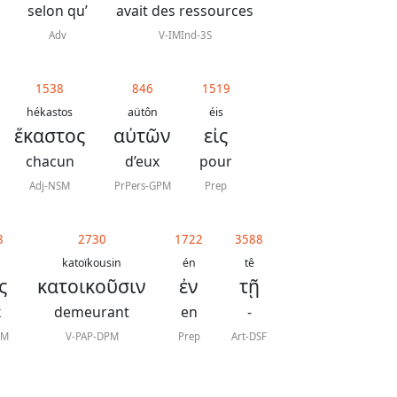
selon qu’
avait des ressources
Adv
V-IMInd-3S
1538
846
1519
hékastos
aütôn
éis
ἕκαστος
αὐτῶν
εἰς
chacun
d’eux
pour
Adj-NSM
PrPers-GPM
Prep
8
2730
1722
3588
katoïkousin
én
tê
ς
κατοικοῦσιν
ἐν
τῇ
x
demeurant
en
-
PM
V-PAP-DPM
Prep
Art-DSF