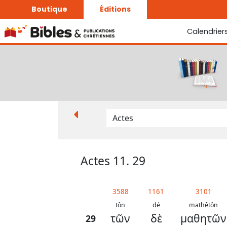
Boutique
Éditions
Calendrier
La Bonne Semence
Le Seigneur est proche
Actes 11. 29
3588
1161
3101
tôn
dé
mathêtôn
τῶν
δὲ
μαθητῶν
29