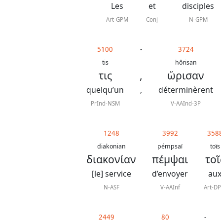
Les
et
disciples
Art-GPM
Conj
N-GPM
5100
-
3724
tis
hôrisan
τις
,
ὥρισαν
quelqu’un
,
déterminèrent
PrInd-NSM
V-AAInd-3P
1248
3992
358
diakonian
pémpsaï
toïs
διακονίαν
πέμψαι
τοῖ
[le] service
d’envoyer
au
N-ASF
V-AAInf
Art-D
2449
80
-