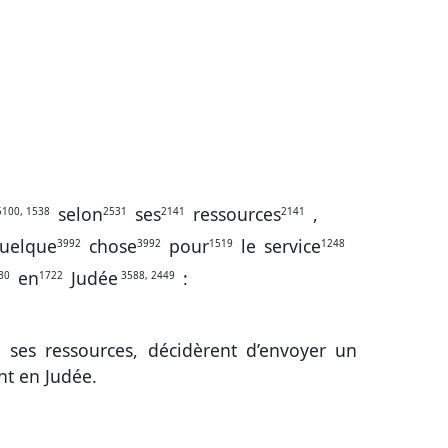
selon
ses
ressources
,
100, 1538
2531
2141
2141
uelque
chose
pour
le
service
3992
3992
1519
1248
en
Judée
:
30
1722
3588, 2449
n ses ressources, décidèrent d’envoyer un
nt en Judée.