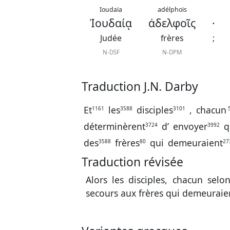
Ioudaïa
adélphoïs
Ἰουδαίᾳ
ἀδελφοῖς
·
Judée
frères
;
N-DSF
N-DPM
Traduction J.N. Darby
Et
les
disciples
,
chacun
1161
3588
3101
5
déterminèrent
d’
envoyer
q
3724
3992
des
frères
qui
demeuraient
3588
80
27
Traduction révisée
Alors les disciples, chacun selo
secours aux frères qui demeuraie