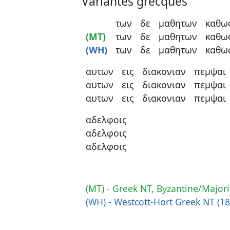
Variantes grecques
των
δε
μαθητων
καθω
(MT)
των
δε
μαθητων
καθω
(WH)
των
δε
μαθητων
καθω
αυτων
εις
διακονιαν
πεμψαι
αυτων
εις
διακονιαν
πεμψαι
αυτων
εις
διακονιαν
πεμψαι
αδελφοις
αδελφοις
αδελφοις
(MT) - Greek NT, Byzantine/Majori
(WH) - Westcott-Hort Greek NT (1