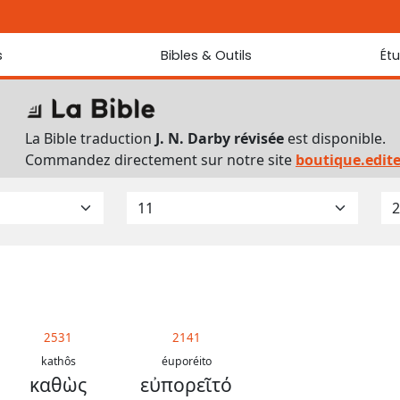
s
Bibles & Outils
Ét
Bibles
Chaque jou
Sondez les
Traduction J. N. Darby révisée
La Bible traduction
J. N. Darby révisée
est disponible.
Traduction J. N. Darby
Commandez directement sur notre site
boutique.edit
Ancien Testament interlinéaire
Nouveau Testament interlinéaire
Outils
Dictionnaire français du Nouveau Testament
Lexique grec du Nouveau Testament
Questionnaire de connaissances du Nouveau Testament
Téléchargements
2531
2141
kathôs
éuporéito
καθὼς
εὐπορεῖτό