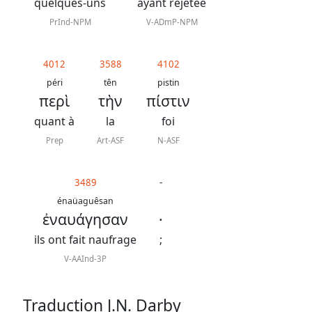
J.
quelques-uns
ayant rejetée
N.
PrInd-NPM
V-ADmP-NPM
Darby
révisée
4012
3588
4102
péri
tên
pistin
περὶ
τὴν
πίστιν
La
Bible
quant à
la
foi
-
Prep
Art-ASF
N-ASF
Traduction
J.
3489
-
énaüaguêsan
N.
ἐναυάγησαν
·
Darby
ils ont fait naufrage
;
V-AAInd-3P
Nous
Traduction J.N. Darby