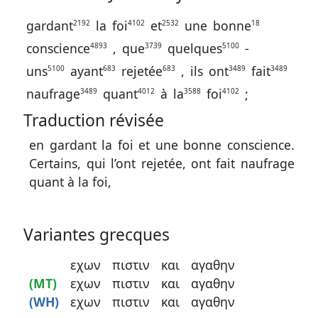
contacter
gardant
la
foi
et
une
bonne
2192
4102
2532
18
Signaler
conscience
,
que
quelques
-
4893
3739
5100
une
uns
ayant
rejetée
,
ils
ont
fait
5100
683
683
3489
3489
erreur
naufrage
quant
à
la
foi
;
3489
4012
3588
4102
Traduction révisée
Participer
en gardant la foi et une bonne conscience.
aux
Certains, qui l’ont rejetée, ont fait naufrage
quant à la foi,
coûts
du
site
Variantes grecques
εχων
πιστιν
και
αγαθην
(MT)
εχων
πιστιν
και
αγαθην
(WH)
εχων
πιστιν
και
αγαθην