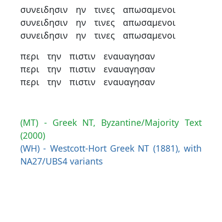
συνειδησιν
ην
τινες
απωσαμενοι
συνειδησιν
ην
τινες
απωσαμενοι
συνειδησιν
ην
τινες
απωσαμενοι
περι
την
πιστιν
εναυαγησαν
περι
την
πιστιν
εναυαγησαν
περι
την
πιστιν
εναυαγησαν
(MT) - Greek NT, Byzantine/Majority Text
(2000)
(WH) - Westcott-Hort Greek NT (1881), with
NA27/UBS4 variants