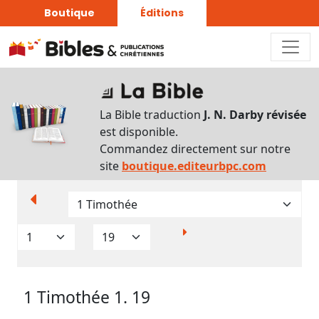
Boutique
Éditions
Paramètres
d’affichage
La Bible traduction
J. N. Darby révisée
Par
est disponible.
verset
Commandez directement sur notre
Numéros
site
boutique.editeurbpc.com
Strong
Translittérations
Analyse
Grammaticale
1 Timothée 1. 19
Outils