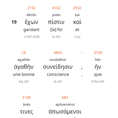
généraux
2192
4102
2532
Abréviations
ékhôn
pistin
kaï
ἔχων
πίστιν
καὶ
19
grammaticales
gardant
[la] foi
et
V-PAP-NSM
N-ASF
Conj
Sur
18
4893
-
3739
ce
agathên
sunéidêsin
hên
chapitre
ἀγαθὴν
συνείδησιν
,
ἥν
une bonne
conscience
,
que
Lire ce
chapitre
Adj-ASF
N-ASF
PrRel-ASF
La
Bible
5100
683
-
tinés
apôsaménoï
τινες
ἀπωσάμενοι
Traduction