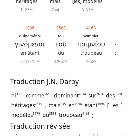
J.
héritages
mais
[les] modèles
N.
N-GPM
Conj
N-NPM
Darby
révisée
1096
3588
4168
-
guinoménoï
tou
poïmniou
γινόμενοι
τοῦ
ποιμνίου
·
La
Bible
en étant
du
troupeau
;
-
V-PDP-NPM
Art-GSN
N-GSN
Traduction
J.
Traduction J.N. Darby
N.
ni
comme
dominant
sur
des
3366
5613
2634
2634
3588
Darby
héritages
,
mais
en
étant
[
les
]
2819
235
1096
1096
modèles
du
troupeau
;
5179
3588
4168
Traduction révisée
Nous