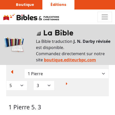
Boutique
Éditions
Paramètres
d’affichage
La Bible traduction
J. N. Darby révisée
Par
est disponible.
verset
Commandez directement sur notre
Numéros
site
boutique.editeurbpc.com
Strong
Translittérations
Analyse
Grammaticale
1 Pierre 5. 3
Outils