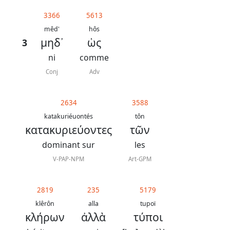
généraux
3366
5613
Abréviations
mêd'
hôs
μηδ᾿
ὡς
3
grammaticales
ni
comme
Conj
Adv
Sur
2634
3588
ce
katakuriéuontés
tôn
chapitre
κατακυριεύοντες
τῶν
dominant sur
les
Lire ce
chapitre
V-PAP-NPM
Art-GPM
La
Bible
2819
235
5179
-
klêrôn
alla
tupoï
κλήρων
ἀλλὰ
τύποι
Traduction