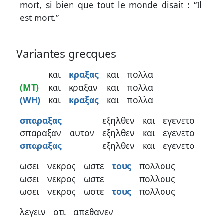
mort, si bien que tout le monde disait : “Il
est mort.”
Variantes grecques
και
κραξας
και
πολλα
(MT)
και
κραξαν
και
πολλα
(WH)
και
κραξας
και
πολλα
σπαραξας
εξηλθεν
και
εγενετο
σπαραξαν
αυτον
εξηλθεν
και
εγενετο
σπαραξας
εξηλθεν
και
εγενετο
ωσει
νεκρος
ωστε
τους
πολλους
ωσει
νεκρος
ωστε
πολλους
ωσει
νεκρος
ωστε
τους
πολλους
λεγειν
οτι
απεθανεν