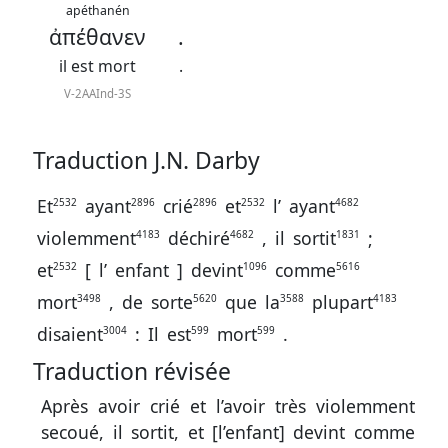
contacter
apéthanén
ἀπέθανεν
.
Signaler
il est mort
.
une
V-2AAInd-3S
erreur
Traduction J.N. Darby
Participer
Et
ayant
crié
et
l’
ayant
2532
2896
2896
2532
4682
aux
violemment
déchiré
,
il
sortit
;
4183
4682
1831
coûts
et
[
l’
enfant
]
devint
comme
2532
1096
5616
du
mort
,
de
sorte
que
la
plupart
3498
5620
3588
4183
site
disaient
:
Il
est
mort
.
3004
599
599
Traduction révisée
Après avoir crié et l’avoir très violemment
secoué, il sortit, et [l’enfant] devint comme