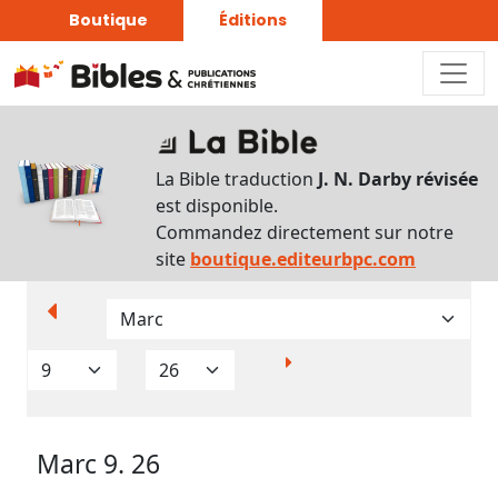
Boutique
Éditions
Paramètres
d’affichage
La Bible traduction
J. N. Darby révisée
Par
est disponible.
verset
Commandez directement sur notre
Numéros
site
boutique.editeurbpc.com
Strong
Translittérations
Analyse
Grammaticale
Marc 9. 26
Outils