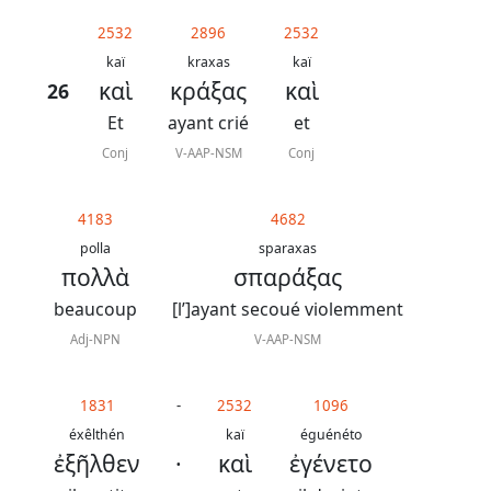
généraux
2532
2896
2532
Abréviations
kaï
kraxas
kaï
καὶ
κράξας
καὶ
26
grammaticales
Et
ayant crié
et
Conj
V-AAP-NSM
Conj
Sur
4183
4682
ce
polla
sparaxas
chapitre
πολλὰ
σπαράξας
beaucoup
[l’]ayant secoué violemment
Lire ce
chapitre
Adj-NPN
V-AAP-NSM
La
Bible
1831
-
2532
1096
-
éxêlthén
kaï
éguénéto
ἐξῆλθεν
·
καὶ
ἐγένετο
Traduction