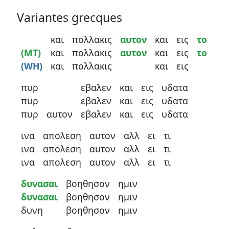
Variantes grecques
και
πολλακις
αυτον
και
εις
το
(MT)
και
πολλακις
αυτον
και
εις
το
(WH)
και
πολλακις
και
εις
πυρ
εβαλεν
και
εις
υδατα
πυρ
εβαλεν
και
εις
υδατα
πυρ
αυτον
εβαλεν
και
εις
υδατα
ινα
απολεση
αυτον
αλλ
ει
τι
ινα
απολεση
αυτον
αλλ
ει
τι
ινα
απολεση
αυτον
αλλ
ει
τι
δυνασαι
βοηθησον
ημιν
δυνασαι
βοηθησον
ημιν
δυνη
βοηθησον
ημιν