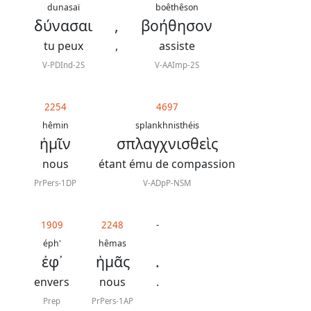
contacter
dunasaï
boêthêson
δύνασαι
,
βοήθησον
Signaler
tu peux
,
assiste
une
V-PDInd-2S
V-AAImp-2S
erreur
2254
4697
hêmin
splankhnisthéis
Participer
ἡμῖν
σπλαγχνισθεὶς
aux
nous
étant ému de compassion
coûts
PrPers-1DP
V-ADpP-NSM
du
site
1909
2248
-
éph'
hêmas
ἐφ᾿
ἡμᾶς
.
envers
nous
.
Prep
PrPers-1AP