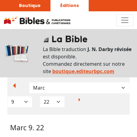
Boutique
Éditions
Paramètres
d’affichage
La Bible traduction
J. N. Darby révisée
Par
est disponible.
verset
Commandez directement sur notre
Numéros
site
boutique.editeurbpc.com
Strong
Translittérations
Analyse
Grammaticale
Marc 9. 22
Outils