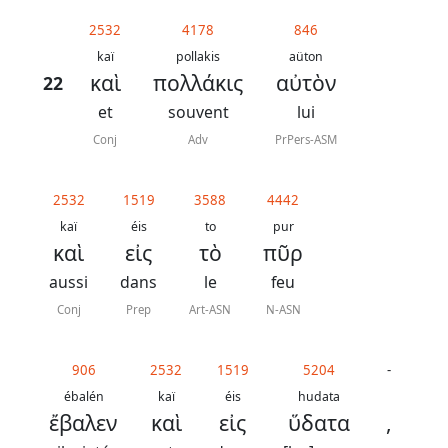
généraux
2532
4178
846
Abréviations
kaï
pollakis
aüton
καὶ
πολλάκις
αὐτὸν
22
grammaticales
et
souvent
lui
Conj
Adv
PrPers-ASM
Sur
2532
1519
3588
4442
ce
kaï
éis
to
pur
chapitre
καὶ
εἰς
τὸ
πῦρ
aussi
dans
le
feu
Lire ce
chapitre
Conj
Prep
Art-ASN
N-ASN
La
Bible
906
2532
1519
5204
-
-
ébalén
kaï
éis
hudata
ἔβαλεν
καὶ
εἰς
ὕδατα
,
Traduction