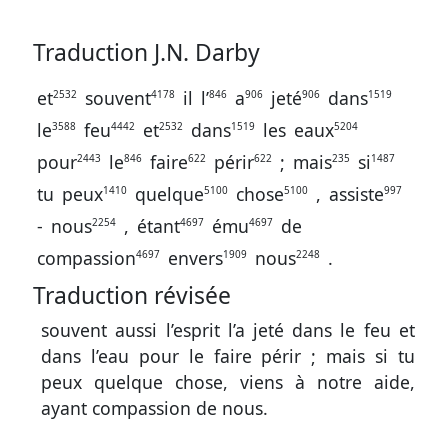
Traduction J.N. Darby
et
souvent
il
l’
a
jeté
dans
2532
4178
846
906
906
1519
le
feu
et
dans
les
eaux
3588
4442
2532
1519
5204
pour
le
faire
périr
;
mais
si
2443
846
622
622
235
1487
tu
peux
quelque
chose
,
assiste
1410
5100
5100
997
-
nous
,
étant
ému
de
2254
4697
4697
compassion
envers
nous
.
4697
1909
2248
Traduction révisée
souvent aussi l’esprit l’a jeté dans le feu et
dans l’eau pour le faire périr ; mais si tu
peux quelque chose, viens à notre aide,
ayant compassion de nous.