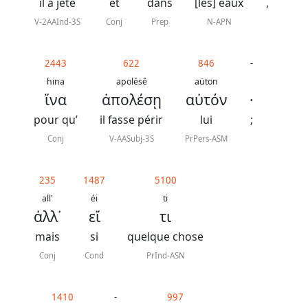
J.
il a jeté
et
dans
[les] eaux
,
N.
V-2AAInd-3S
Conj
Prep
N-APN
Darby
révisée
2443
622
846
-
hina
apolésê
aüton
ἵνα
ἀπολέσῃ
αὐτόν
·
La
Bible
pour qu’
il fasse périr
lui
;
-
Conj
V-AASubj-3S
PrPers-ASM
Traduction
J.
235
1487
5100
all'
éi
ti
N.
ἀλλ᾿
εἴ
τι
Darby
mais
si
quelque chose
Conj
Cond
PrInd-ASN
Nous
1410
-
997