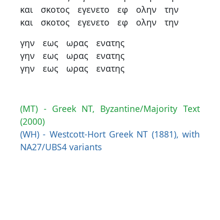
και
σκοτος
εγενετο
εφ
ολην
την
και
σκοτος
εγενετο
εφ
ολην
την
γην
εως
ωρας
ενατης
γην
εως
ωρας
ενατης
γην
εως
ωρας
ενατης
(MT) - Greek NT, Byzantine/Majority Text
(2000)
(WH) - Westcott-Hort Greek NT (1881), with
NA27/UBS4 variants