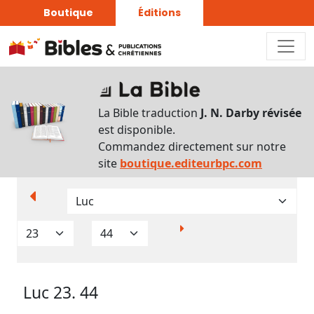
Boutique
Éditions
Paramètres
d’affichage
La Bible traduction
J. N. Darby révisée
Par
est disponible.
verset
Commandez directement sur notre
Numéros
site
boutique.editeurbpc.com
Strong
Translittérations
Analyse
Grammaticale
Luc 23. 44
Outils