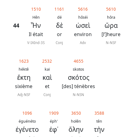
généraux
1510
1161
5616
5610
Abréviations
Hên
dé
hôséi
hôra
Ἦν
δὲ
ὡσεὶ
ὥρα
44
grammaticales
Il était
or
environ
[l’]heure
V-IAInd-3S
Conj
Adv
N-NSF
Sur
1623
2532
4655
ce
héktê
kaï
skotos
chapitre
ἕκτη
καὶ
σκότος
sixième
et
[des] ténèbres
Lire ce
chapitre
Adj-NSF
Conj
N-NSN
La
Bible
1096
1909
3650
3588
-
éguénéto
éph'
holên
tên
ἐγένετο
ἐφ᾿
ὅλην
τὴν
Traduction