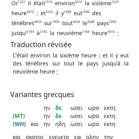
contacter
Or
il
était
environ
la
sixième
1161
1510
5616
1623
heure
;
et
il
y
eut
des
5610
2532
1096
1096
Signaler
une
ténèbres
sur
tout
le
pays
4655
1909
3650
3588
1093
erreur
jusqu’
à
la
neuvième
heure
;
2193
2193
1766
5610
Traduction révisée
C’était environ la sixième heure ; et il y eut
Participer
des ténèbres sur tout le pays jusqu’à la
aux
neuvième heure ;
coûts
du
Variantes grecques
site
ην
δε
ωσει
ωρα
εκτη
(MT)
ην
δε
ωσει
ωρα
εκτη
(WH)
και
ην
ηδη
ωσει
ωρα
εκτη
και
σκοτος
εγενετο
εφ
ολην
την