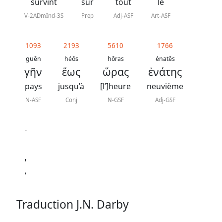
J.
survint
sur
tout
le
N.
V-2ADmInd-3S
Prep
Adj-ASF
Art-ASF
Darby
révisée
1093
2193
5610
1766
guên
héôs
hôras
énatês
γῆν
ἕως
ὥρας
ἐνάτης
La
Bible
pays
jusqu’à
[l’]heure
neuvième
-
N-ASF
Conj
N-GSF
Adj-GSF
Traduction
J.
-
N.
,
Darby
,
Traduction J.N. Darby
Nous