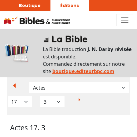
Boutique
Éditions
Paramètres
d’affichage
La Bible traduction
J. N. Darby révisée
Par
est disponible.
verset
Commandez directement sur notre
Numéros
site
boutique.editeurbpc.com
Strong
Translittérations
Analyse
Grammaticale
Actes 17. 3
Outils