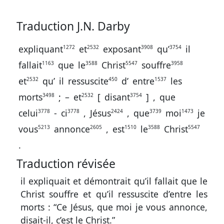
Traduction J.N. Darby
expliquant
et
exposant
qu’
il
1272
2532
3908
3754
fallait
que
le
Christ
souffre
1163
3588
5547
3958
et
qu’
il
ressuscite
d’
entre
les
2532
450
1537
morts
;
–
et
[
disant
]
,
que
3498
2532
3754
celui
-
ci
,
Jésus
,
que
moi
je
3778
3778
2424
3739
1473
vous
annonce
,
est
le
Christ
5213
2605
1510
3588
5547
.
Traduction révisée
il expliquait et démontrait qu’il fallait que le
Christ souffre et qu’il ressuscite d’entre les
morts : “Ce Jésus, que moi je vous annonce,
disait-il, c’est le Christ.”