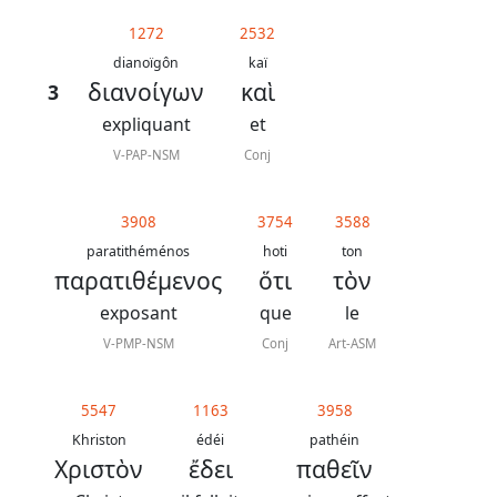
généraux
1272
2532
Abréviations
dianoïgôn
kaï
διανοίγων
καὶ
3
grammaticales
expliquant
et
V-PAP-NSM
Conj
Sur
3908
3754
3588
ce
paratithéménos
hoti
ton
chapitre
παρατιθέμενος
ὅτι
τὸν
exposant
que
le
Lire ce
chapitre
V-PMP-NSM
Conj
Art-ASM
La
Bible
5547
1163
3958
-
Khriston
édéi
pathéin
Χριστὸν
ἔδει
παθεῖν
Traduction