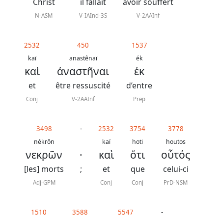
J.
Christ
il fallait
avoir souffert
N.
N-ASM
V-IAInd-3S
V-2AAInf
Darby
2532
450
1537
La
kaï
anastênaï
ék
καὶ
ἀναστῆναι
ἐκ
Bible
-
et
être ressuscité
d’entre
Traduction
Conj
V-2AAInf
Prep
J.
N.
3498
-
2532
3754
3778
nékrôn
kaï
hoti
houtos
Darby
νεκρῶν
·
καὶ
ὅτι
οὗτός
révisée
[les] morts
;
et
que
celui-ci
Adj-GPM
Conj
Conj
PrD-NSM
Nous
1510
3588
5547
-