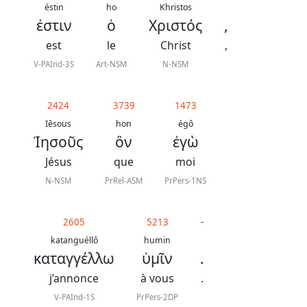
contacter
éstin
ho
Khristos
ἐστιν
ὁ
Χριστός
,
Signaler
est
le
Christ
,
une
V-PAInd-3S
Art-NSM
N-NSM
erreur
2424
3739
1473
Iêsous
hon
égô
Participer
Ἰησοῦς
ὃν
ἐγὼ
aux
Jésus
que
moi
coûts
N-NSM
PrRel-ASM
PrPers-1NS
du
site
2605
5213
-
katanguéllô
humin
καταγγέλλω
ὑμῖν
.
j’annonce
à vous
.
V-PAInd-1S
PrPers-2DP