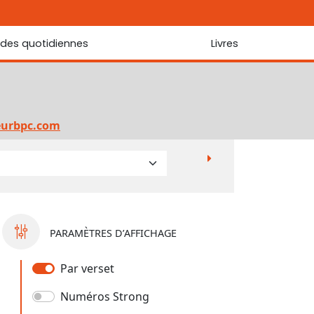
udes quotidiennes
Livres
r les Écritures
Nouveautés
 Écritures
La foi... d'une génération à l'autre ?
Commentaire sur le Cantique des cantiques
eurbpc.com
Les portes de Jérusalem
Bibliothèque
PARAMÈTRES D’AFFICHAGE
Par verset
Numéros Strong