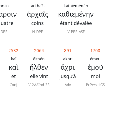
arsin
arkhaïs
kathiéménên
αρσιν
ἀρχαῖς
καθιεμένην
quatre
coins
étant dévalée
-DPF
N-DPF
V-PPP-ASF
2532
2064
891
1700
kaï
êlthén
akhri
émou
καὶ
ἦλθεν
ἄχρι
ἐμοῦ
et
elle vint
jusqu’à
moi
Conj
V-2AAInd-3S
Adv
PrPers-1GS