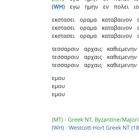
(WH)
εγω
ημην
εν
πολει
ι
εκστασει
οραμα
καταβαινον
εκστασει
οραμα
καταβαινον
εκστασει
οραμα
καταβαινον
τεσσαρσιν
αρχαις
καθιεμενην
τεσσαρσιν
αρχαις
καθιεμενην
τεσσαρσιν
αρχαις
καθιεμενην
εμου
εμου
εμου
(MT) - Greek NT, Byzantine/Majori
(WH) - Westcott-Hort Greek NT (1