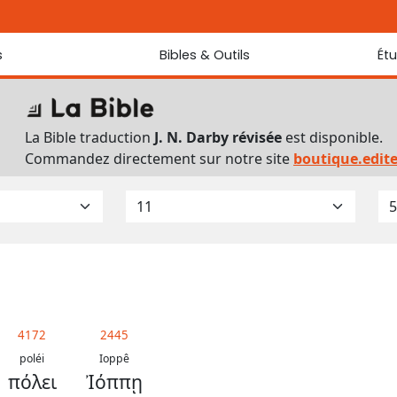
s
Bibles & Outils
Ét
Bibles
Chaque jou
Sondez les
Traduction J. N. Darby révisée
La Bible traduction
J. N. Darby révisée
est disponible.
Traduction J. N. Darby
Commandez directement sur notre site
boutique.edit
Ancien Testament interlinéaire
Nouveau Testament interlinéaire
Outils
Dictionnaire français du Nouveau Testament
Lexique grec du Nouveau Testament
Questionnaire de connaissances du Nouveau Testament
Téléchargements
4172
2445
poléi
Ioppê
πόλει
Ἰόππῃ