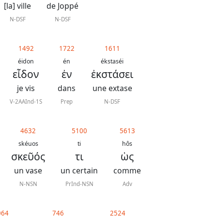
[la] ville
de Joppé
N-DSF
N-DSF
1492
1722
1611
éidon
én
ékstaséi
εἶδον
ἐν
ἐκστάσει
je vis
dans
une extase
V-2AAInd-1S
Prep
N-DSF
4632
5100
5613
skéuos
ti
hôs
σκεῦός
τι
ὡς
un vase
un certain
comme
N-NSN
PrInd-NSN
Adv
064
746
2524