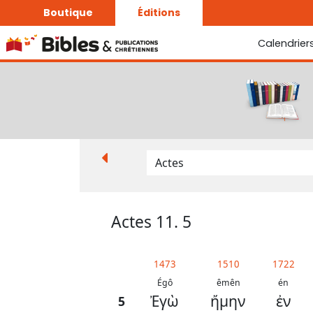
Boutique
Éditions
Calendrier
La Bonne Semence
Le Seigneur est proche
Actes 11. 5
1473
1510
1722
Égô
êmên
én
Ἐγὼ
ἤμην
ἐν
5