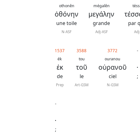
othonên
mégalên
téss
ὀθόνην
μεγάλην
τέσσ
une toile
grande
par 
N-ASF
Adj-ASF
Adj
1537
3588
3772
-
ék
tou
ouranou
ἐκ
τοῦ
οὐρανοῦ
·
de
le
ciel
;
Prep
Art-GSM
N-GSM
-
·
;