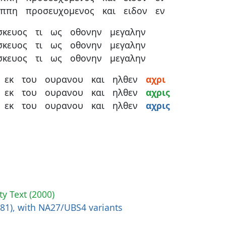
οππη
προσευχομενος
και
ειδον
εν
σκευος
τι
ως
οθονην
μεγαλην
σκευος
τι
ως
οθονην
μεγαλην
σκευος
τι
ως
οθονην
μεγαλην
εκ
του
ουρανου
και
ηλθεν
αχρι
εκ
του
ουρανου
και
ηλθεν
αχρις
εκ
του
ουρανου
και
ηλθεν
αχρις
ty Text (2000)
881), with NA27/UBS4 variants