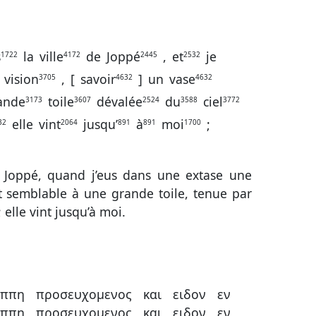
s
la
ville
de
Joppé
,
et
je
1722
4172
2445
2532
vision
,
[
savoir
]
un
vase
3705
4632
4632
ande
toile
dévalée
du
ciel
3173
3607
2524
3588
3772
elle
vint
jusqu’
à
moi
;
32
2064
891
891
1700
de Joppé, quand j’eus dans une extase une
et semblable à une grande toile, tenue par
 elle vint jusqu’à moi.
οππη
προσευχομενος
και
ειδον
εν
οππη
προσευχομενος
και
ειδον
εν