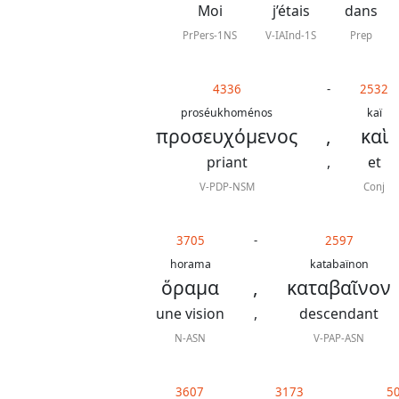
Moi
j’étais
dans
PrPers-1NS
V-IAInd-1S
Prep
4336
-
2532
proséukhoménos
kaï
προσευχόμενος
,
καὶ
priant
,
et
V-PDP-NSM
Conj
3705
-
2597
horama
katabaïnon
ὅραμα
,
καταβαῖνον
une vision
,
descendant
N-ASN
V-PAP-ASN
3607
3173
5