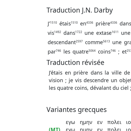
Traduction J.N. Darby
J’
étais
en
prière
dan
1510
1510
4336
4336
vis
dans
une
extase
une
1492
1722
1611
descendant
comme
une
gr
2597
5613
par
les
quatre
coins
;
et
746
5064
746
25
Traduction révisée
J’étais en prière dans la ville 
vision ; je vis descendre un obj
les quatre coins, dévalant du ciel ;
Variantes grecques
εγω
ημην
εν
πολει
ι
(MT)
εγω
ημην
εν
πολει
ι