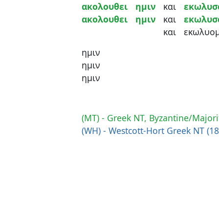
ακολουθει
ημιν
και
εκωλυσ
ακολουθει
ημιν
και
εκωλυσ
και
εκωλυο
ημιν
ημιν
ημιν
(MT) - Greek NT, Byzantine/Majori
(WH) - Westcott-Hort Greek NT (1