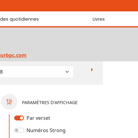
udes quotidiennes
Livres
r les Écritures
Nouveautés
 Écritures
La foi... d'une génération à l'autre ?
Commentaire sur le Cantique des cantiques
eurbpc.com
Les portes de Jérusalem
Bibliothèque
PARAMÈTRES D’AFFICHAGE
Par verset
Numéros Strong