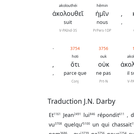
akolouthéi
hêmin
ἀκολουθεῖ
ἡμῖν
,
suit
nous
,
V-PAInd-3S
PrPers-1DP
-
3754
3756
hoti
ouk
ako
,
ὅτι
οὐκ
ἀκο
,
parce que
ne pas
il 
Conj
Prt-N
V-P
Traduction J.N. Darby
Et
Jean
lui
répondit
,
d
1161
2491
846
611
vu
quelqu’
un
qui
chassait
3708
5100
1
3686
3739
3756
2254