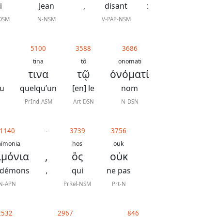
i
Jean
,
disant
:
-DSM
N-NSM
V-PAP-NSM
5100
3588
3686
tina
tô
onomati
τινα
τῷ
ὀνόματί
vu
quelqu’un
[en] le
nom
PrInd-ASM
Art-DSN
N-DSN
1140
-
3739
3756
aïmonia
hos
ouk
ιμόνια
,
ὃς
οὐκ
 démons
,
qui
ne pas
N-APN
PrRel-NSM
Prt-N
2532
2967
846