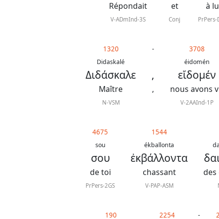
Répondait
et
à lu
V-ADmInd-3S
Conj
PrPers
1320
-
3708
Didaskalé
éidomén
Διδάσκαλε
,
εἴδομέν
Maître
,
nous avons 
N-VSM
V-2AAInd-1P
4675
1544
sou
ékballonta
d
σου
ἐκβάλλοντα
δα
de toi
chassant
des
PrPers-2GS
V-PAP-ASM
190
2254
-