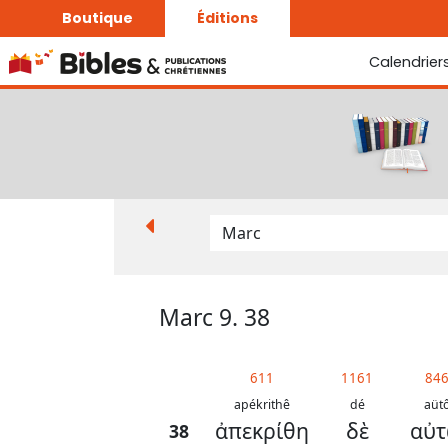
Boutique
Éditions
Calendrier
La Bonne Semence
Le Seigneur est proche
Marc 9. 38
611
1161
84
apékrithê
dé
aüt
ἀπεκρίθη
δὲ
αὐ
38