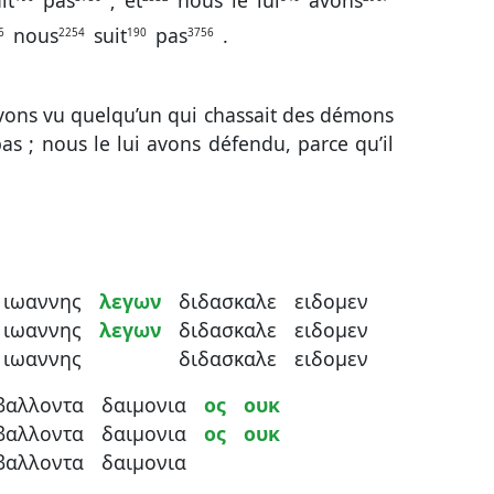
it
pas
;
et
nous
le
lui
avons
nous
suit
pas
.
6
2254
190
3756
avons vu quelqu’un qui chassait des démons
s ; nous le lui avons défendu, parce qu’il
ιωαννης
λεγων
διδασκαλε
ειδομεν
ιωαννης
λεγων
διδασκαλε
ειδομεν
ιωαννης
διδασκαλε
ειδομεν
βαλλοντα
δαιμονια
ος
ουκ
βαλλοντα
δαιμονια
ος
ουκ
βαλλοντα
δαιμονια