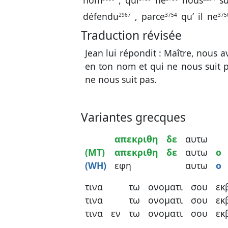
nom
,
qui
ne
nous
su
défendu
,
parce
qu’
il
ne
2967
3754
375
Traduction révisée
Jean lui répondit : Maître, nous 
en ton nom et qui ne nous suit pa
ne nous suit pas.
Variantes grecques
απεκριθη
δε
αυτω
(MT)
απεκριθη
δε
αυτω
ο
(WH)
εφη
αυτω
ο
τινα
τω
ονοματι
σου
εκ
τινα
τω
ονοματι
σου
εκ
τινα
εν
τω
ονοματι
σου
εκ