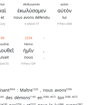
kaï
ékôlusamén
aüton
καὶ
ἐκωλύσαμεν
αὐτόν
et
nous avons défendu
lui
Conj
V-AAInd-1P
PrPers-ASM
190
2254
-
louthéi
hêmin
λουθεῖ
ἡμῖν
.
suivait
nous
.
AInd-3S
PrPers-1DP
isant
:
Maître
,
nous
avons
3004
1320
3708
des
démons
en
ton
544
1140
3588, 4675
3588, 4675
190
3756
2532
846
2967