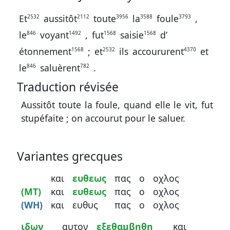
contacter
Et
aussitôt
toute
la
foule
,
2532
2112
3956
3588
3793
Signaler
le
voyant
,
fut
saisie
d’
846
1492
1568
1568
une
étonnement
;
et
ils
accoururent
et
1568
2532
4370
erreur
le
saluèrent
.
846
782
Traduction révisée
Participer
Aussitôt toute la foule, quand elle le vit, fut
aux
stupéfaite ; on accourut pour le saluer.
coûts
du
Variantes grecques
site
και
ευθεως
πας
ο
οχλος
(MT)
και
ευθεως
πας
ο
οχλος
(WH)
και
ευθυς
πας
ο
οχλος
ιδων
αυτον
εξεθαμβηθη
και