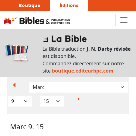
Boutique
Éditions
Paramètres
d’affichage
La Bible traduction
J. N. Darby révisée
Par
est disponible.
verset
Commandez directement sur notre
Numéros
site
boutique.editeurbpc.com
Strong
Translittérations
Analyse
Grammaticale
Marc 9. 15
Outils