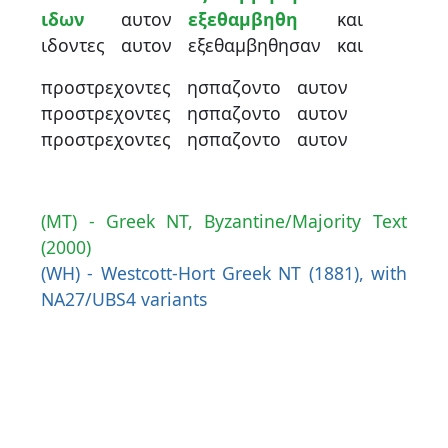
ιδων
αυτον
εξεθαμβηθη
και
ιδοντες
αυτον
εξεθαμβηθησαν
και
προστρεχοντες
ησπαζοντο
αυτον
προστρεχοντες
ησπαζοντο
αυτον
προστρεχοντες
ησπαζοντο
αυτον
(MT) - Greek NT, Byzantine/Majority Text
(2000)
(WH) - Westcott-Hort Greek NT (1881), with
NA27/UBS4 variants