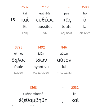
généraux
2532
2112
3956
3588
Abréviations
kaï
éuthéôs
pas
ho
καὶ
εὐθέως
πᾶς
ὁ
15
grammaticales
Et
aussitôt
toute
la
Conj
Adv
Adj-NSM
Art-NSM
Sur
3793
1492
846
ce
okhlos
idôn
aüton
chapitre
ὄχλος
ἰδὼν
αὐτὸν
foule
ayant vu
lui
Lire ce
chapitre
N-NSM
V-2AAP-NSM
PrPers-ASM
La
Bible
1568
-
2532
-
éxéthambêthê
kaï
ἐξεθαμβήθη
,
καὶ
Traduction