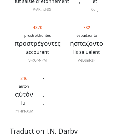
J.
fut saisie d’ étonnement
,
et
N.
V-APInd-3S
Conj
Darby
4370
782
La
prostrékhontés
êspadzonto
προστρέχοντες
ἠσπάζοντο
Bible
-
accourant
ils saluaient
Traduction
V-PAP-NPM
V-IDInd-3P
J.
N.
846
-
aüton
Darby
αὐτόν
.
révisée
lui
.
PrPers-ASM
Nous
Traduction J.N. Darby