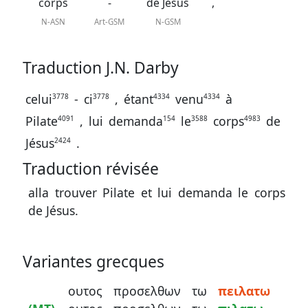
J.
corps
-
de Jésus
,
N.
N-ASN
Art-GSM
N-GSM
Darby
Traduction J.N. Darby
La
Bible
celui
-
ci
,
étant
venu
à
3778
3778
4334
4334
-
Pilate
,
lui
demanda
le
corps
de
4091
154
3588
4983
Traduction
Jésus
.
2424
J.
Traduction révisée
N.
alla trouver Pilate et lui demanda le corps
Darby
de Jésus.
révisée
Variantes grecques
ουτος
προσελθων
τω
πειλατω
Nous