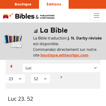
Boutique
Éditions
Paramètres
d’affichage
La Bible traduction
J. N. Darby révisée
Par
est disponible.
verset
Commandez directement sur notre
Numéros
site
boutique.editeurbpc.com
Strong
Translittérations
Analyse
Grammaticale
Luc 23. 52
Outils