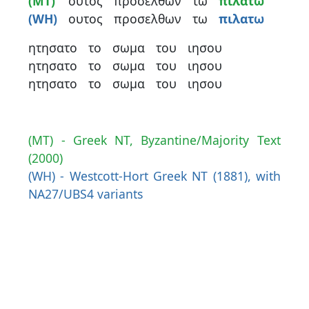
(MT)
ουτος
προσελθων
τω
πιλατω
contacter
(WH)
ουτος
προσελθων
τω
πιλατω
Signaler
ητησατο
το
σωμα
του
ιησου
une
ητησατο
το
σωμα
του
ιησου
erreur
ητησατο
το
σωμα
του
ιησου
Participer
(MT) - Greek NT, Byzantine/Majority Text
(2000)
aux
(WH) - Westcott-Hort Greek NT (1881), with
coûts
NA27/UBS4 variants
du
site