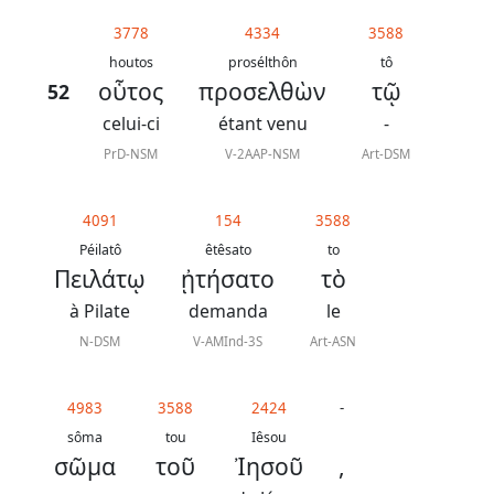
généraux
3778
4334
3588
Abréviations
houtos
prosélthôn
tô
οὗτος
προσελθὼν
τῷ
52
grammaticales
celui-ci
étant venu
-
PrD-NSM
V-2AAP-NSM
Art-DSM
Sur
4091
154
3588
ce
Péilatô
êtêsato
to
chapitre
Πειλάτῳ
ᾐτήσατο
τὸ
à Pilate
demanda
le
Lire ce
chapitre
N-DSM
V-AMInd-3S
Art-ASN
La
Bible
4983
3588
2424
-
-
sôma
tou
Iêsou
σῶμα
τοῦ
Ἰησοῦ
,
Traduction