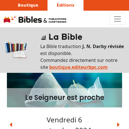
Boutique
Éditions
Le
Seigneur
La Bible traduction
J. N. Darby révisée
est
est disponible.
proche
Commandez directement sur notre
site
boutique.editeurbpc.com
Écouter
Rechercher
une
Le Seigneur est proche
date
Rechercher
Vendredi 6
une
expression