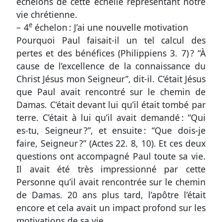
une
échelons de cette échelle représentant notre
vie chrétienne.
erreur
e
– 4
échelon : J’ai une nouvelle motivation
Pourquoi Paul faisait-il un tel calcul des
pertes et des bénéfices (
Philippiens 3. 7
) ? “À
Participer
cause de l’excellence de la connaissance du
aux
Christ Jésus mon Seigneur”, dit-il. C’était Jésus
que Paul avait rencontré sur le chemin de
coûts
Damas. C’était devant lui qu’il était tombé par
du
terre. C’était à lui qu’il avait demandé : “Qui
site
es-tu, Seigneur ?”, et ensuite : “Que dois-je
faire, Seigneur ?” (
Actes 22. 8, 10
). Et ces deux
questions ont accompagné Paul toute sa vie.
Il avait été très impressionné par cette
Personne qu’il avait rencontrée sur le chemin
de Damas. 20 ans plus tard, l’apôtre l’était
encore et cela avait un impact profond sur les
motivations de sa vie.