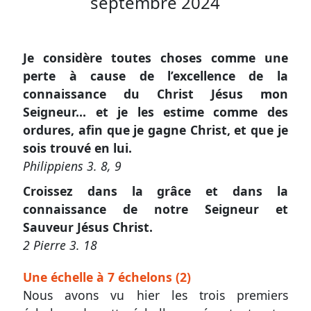
septembre 2024
Autres
Je considère toutes choses comme une
supports
perte à cause de l’excellence de la
connaissance du Christ Jésus mon
Application
Seigneur… et je les estime comme des
mobile
ordures, afin que je gagne Christ, et que je
sois trouvé en lui.
Exemplaire
Philippiens 3. 8, 9
papier
Croissez dans la grâce et dans la
connaissance de notre Seigneur et
Sauveur Jésus Christ.
Nous
2 Pierre 3. 18
contacter
Une échelle à 7 échelons (2)
Signaler
Nous avons vu hier les trois premiers