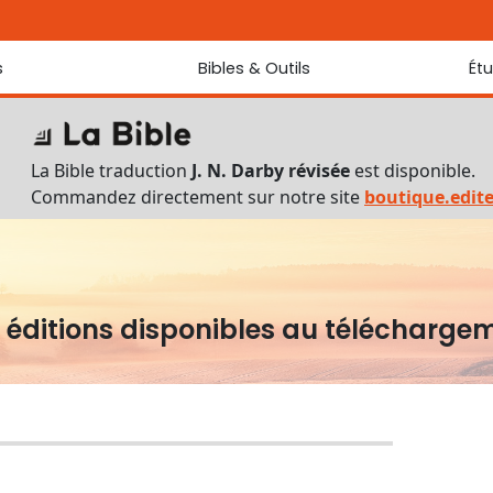
s
Bibles & Outils
Ét
Bibles
Chaque jou
Sondez les
Traduction J. N. Darby révisée
La Bible traduction
J. N. Darby révisée
est disponible.
Traduction J. N. Darby
Commandez directement sur notre site
boutique.edit
Ancien Testament interlinéaire
Nouveau Testament interlinéaire
Outils
Dictionnaire français du Nouveau Testament
 éditions disponibles au télécharge
Lexique grec du Nouveau Testament
Questionnaire de connaissances du Nouveau Testament
Téléchargements