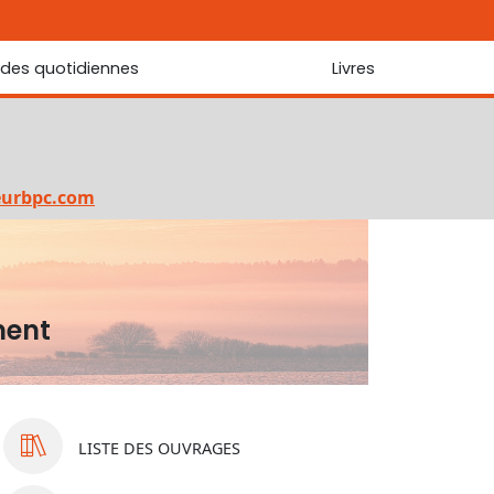
udes quotidiennes
Livres
r les Écritures
Nouveautés
 Écritures
La foi... d'une génération à l'autre ?
Commentaire sur le Cantique des cantiques
eurbpc.com
Les portes de Jérusalem
Bibliothèque
ment
LISTE
DES OUVRAGES