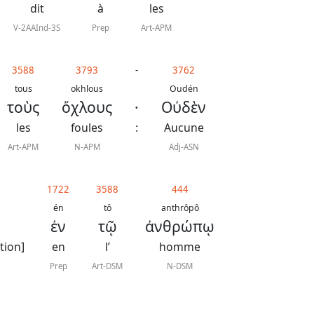
dit
à
les
V-2AAInd-3S
Prep
Art-APM
3588
3793
-
3762
tous
okhlous
Oudén
τοὺς
ὄχλους
·
Οὐδὲν
les
foules
:
Aucune
Art-APM
N-APM
Adj-ASN
1722
3588
444
én
tô
anthrôpô
ἐν
τῷ
ἀνθρώπῳ
tion]
en
l’
homme
Prep
Art-DSM
N-DSM