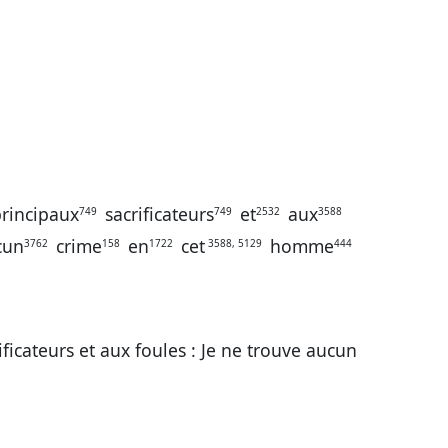
rincipaux
sacrificateurs
et
aux
749
749
2532
3588
cun
crime
en
cet
homme
3762
158
1722
3588, 5129
444
ificateurs et aux foules : Je ne trouve aucun