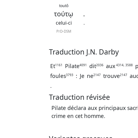
toutô
τούτῳ
.
celui-ci
.
PrD-DSM
Traduction J.N. Darby
Et
Pilate
dit
aux
p
1161
4091
2036
4314, 3588
foules
:
Je
ne
trouve
au
3793
2147
2147
.
Traduction révisée
Pilate déclara aux principaux sacr
crime en cet homme.