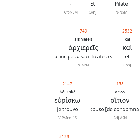
-
Et
Pilate
Art-NSM
Conj
N-NSM
749
2532
arkhiéréis
kaï
ἀρχιερεῖς
καὶ
principaux sacrificateurs
et
N-APM
Conj
2147
158
héuriskô
aïtion
εὑρίσκω
αἴτιον
je trouve
cause [de condamna
V-PAInd-1S
Adj-ASN
5129
-