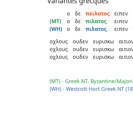
Variantes grecques
ο
δε
πειλατος
ειπεν
(MT)
ο
δε
πιλατος
ειπεν
(WH)
ο
δε
πιλατος
ειπεν
οχλους
ουδεν
ευρισκω
αιτιο
οχλους
ουδεν
ευρισκω
αιτιο
οχλους
ουδεν
ευρισκω
αιτιο
(MT) - Greek NT, Byzantine/Majori
(WH) - Westcott-Hort Greek NT (1