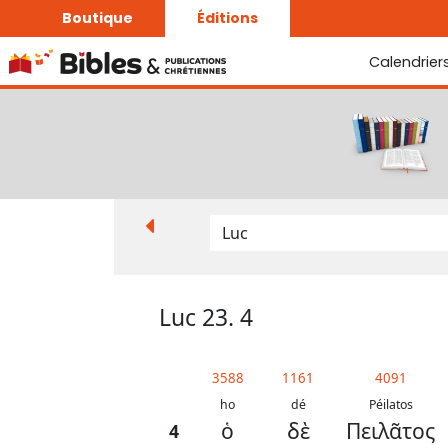
Boutique
Éditions
Calendrier
La Bonne Semence
Le Seigneur est proche
Luc 23. 4
3588
1161
4091
ho
dé
Péilatos
ὁ
δὲ
Πειλᾶτος
4