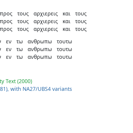
προς
τους
αρχιερεις
και
τους
προς
τους
αρχιερεις
και
τους
προς
τους
αρχιερεις
και
τους
ν
εν
τω
ανθρωπω
τουτω
ν
εν
τω
ανθρωπω
τουτω
ν
εν
τω
ανθρωπω
τουτω
ty Text (2000)
881), with NA27/UBS4 variants