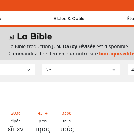
s
Bibles & Outils
Ét
Bibles
Chaque jou
Sondez les
Traduction J. N. Darby révisée
La Bible traduction
J. N. Darby révisée
est disponible.
Traduction J. N. Darby
Commandez directement sur notre site
boutique.edit
Ancien Testament interlinéaire
Nouveau Testament interlinéaire
Outils
Dictionnaire français du Nouveau Testament
Lexique grec du Nouveau Testament
Questionnaire de connaissances du Nouveau Testament
Téléchargements
2036
4314
3588
éipén
pros
tous
εἶπεν
πρὸς
τοὺς