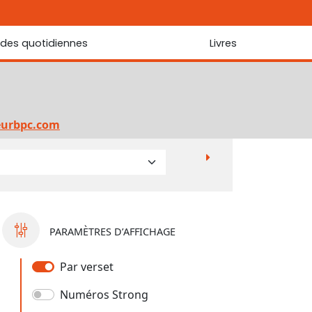
udes quotidiennes
Livres
r les Écritures
Nouveautés
 Écritures
La foi... d'une génération à l'autre ?
Commentaire sur le Cantique des cantiques
eurbpc.com
Les portes de Jérusalem
Bibliothèque
PARAMÈTRES D’AFFICHAGE
Par verset
Numéros Strong