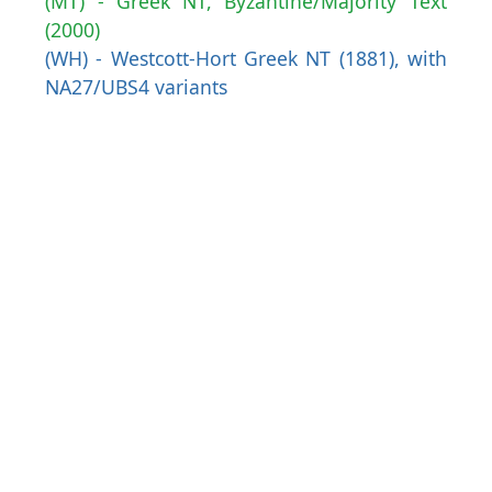
(MT) - Greek NT, Byzantine/Majority Text
(2000)
(WH) - Westcott-Hort Greek NT (1881), with
NA27/UBS4 variants