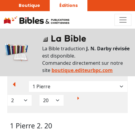
Boutique
Éditions
Paramètres
d’affichage
La Bible traduction
J. N. Darby révisée
Par
est disponible.
verset
Commandez directement sur notre
Numéros
site
boutique.editeurbpc.com
Strong
Translittérations
Analyse
Grammaticale
1 Pierre 2. 20
Outils