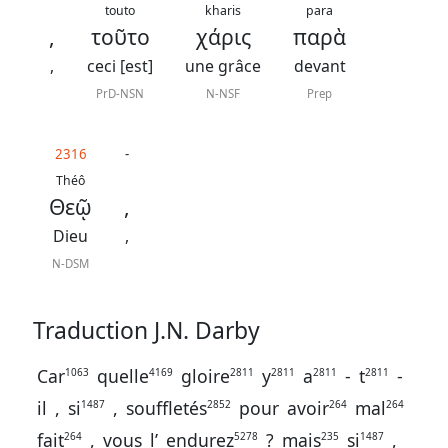
contacter
touto
kharis
para
,
τοῦτο
χάρις
παρὰ
Signaler
,
ceci [est]
une grâce
devant
une
PrD-NSN
N-NSF
Prep
erreur
2316
-
Théô
Participer
Θεῷ
,
aux
Dieu
,
coûts
N-DSM
du
site
Traduction J.N. Darby
Car
quelle
gloire
y
a
-
t
-
1063
4169
2811
2811
2811
2811
il
,
si
,
souffletés
pour
avoir
mal
1487
2852
264
264
fait
,
vous
l’
endurez
?
mais
si
,
264
5278
235
1487