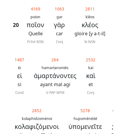
généraux
4169
1063
2811
Abréviations
poïon
gar
kléos
ποῖον
γὰρ
κλέος
20
grammaticales
Quelle
car
gloire [y a-t-il]
PrInt-NSN
Conj
N-NSN
Sur
1487
264
2532
ce
éi
hamartanontés
kaï
chapitre
εἰ
ἁμαρτάνοντες
καὶ
si
ayant mal agi
et
Lire ce
chapitre
Cond
V-PAP-NPM
Conj
La
Bible
2852
5278
-
-
kolaphidzoménoï
hupoménéité
κολαφιζόμενοι
ὑπομενεῖτε
;
Traduction