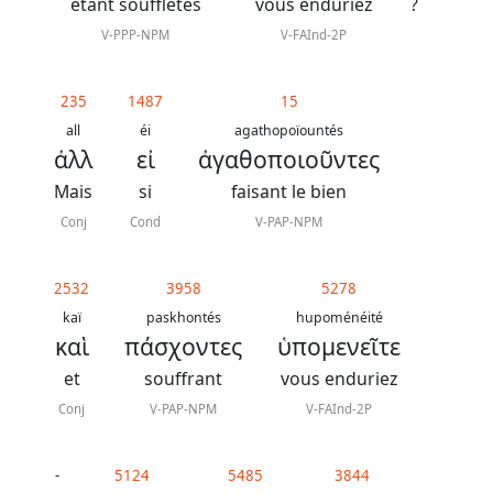
J.
étant souffletés
vous enduriez
?
N.
V-PPP-NPM
V-FAInd-2P
Darby
révisée
235
1487
15
all
éi
agathopoïountés
ἀλλ
εἰ
ἀγαθοποιοῦντες
La
Bible
Mais
si
faisant le bien
-
Conj
Cond
V-PAP-NPM
Traduction
J.
2532
3958
5278
kaï
paskhontés
hupoménéité
N.
καὶ
πάσχοντες
ὑπομενεῖτε
Darby
et
souffrant
vous enduriez
Conj
V-PAP-NPM
V-FAInd-2P
Nous
-
5124
5485
3844