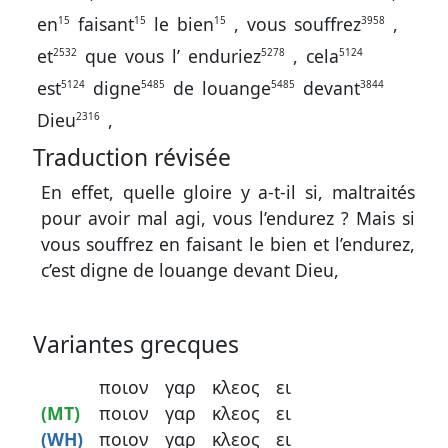
en
faisant
le
bien
,
vous
souffrez
,
15
15
15
3958
et
que
vous
l’
enduriez
,
cela
2532
5278
5124
est
digne
de
louange
devant
5124
5485
5485
3844
Dieu
,
2316
Traduction révisée
En effet, quelle gloire y a-t-il si, maltraités
pour avoir mal agi, vous l’endurez ? Mais si
vous souffrez en faisant le bien et l’endurez,
c’est digne de louange devant Dieu,
Variantes grecques
ποιον
γαρ
κλεος
ει
(MT)
ποιον
γαρ
κλεος
ει
(WH)
ποιον
γαρ
κλεος
ει