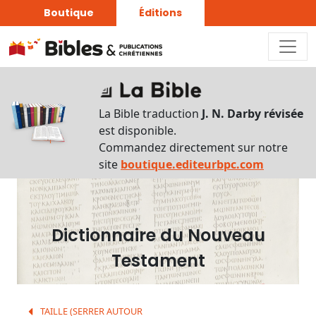
Boutique
Éditions
Dictionnaire
-
La Bible traduction
J. N. Darby révisée
Recherche
est disponible.
en
Commandez directement sur notre
français
site
boutique.editeurbpc.com
Rechercher
par
lettre
Dictionnaire du Nouveau
Rechercher
Testament
par
mot
français
TAILLE (SERRER AUTOUR