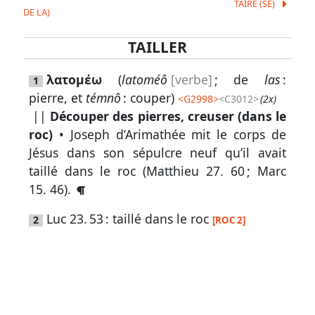
TAIRE (SE)
DE LA)
TAILLER
Lexique
-
λατομέω
(
latoméô
[verbe]
; de
las
:
1
Recherche
pierre, et
témnô
: couper)
<
G2998
>
<C3012>
(2x)
en
||
Découper des pierres, creuser (dans le
grec
roc)
• Joseph d’Arimathée mit le corps de
Jésus dans son sépulcre neuf qu’il avait
Rechercher
taillé dans le roc (
Matthieu 27. 60
;
Marc
par
15. 46
).
code
strong
Luc 23. 53
: taillé dans le roc
2
[ROC 2]
Rechercher
par
lettre
Rechercher